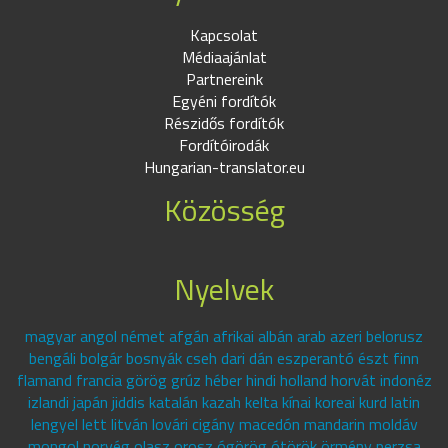
Kapcsolat
Médiaajánlat
Partnereink
Egyéni fordítók
Részidős fordítók
Fordítóirodák
Hungarian-translator.eu
Közösség
Nyelvek
magyar angol német afgán afrikai albán arab azeri belorusz
bengáli bolgár bosnyák cseh dari dán eszperantó észt finn
flamand francia görög grúz héber hindi holland horvát indonéz
izlandi japán jiddis katalán kazah kelta kínai koreai kurd latin
lengyel lett litván lovári cigány macedón mandarin moldáv
mongol norvég olasz orosz ógörög ótörök örmény perzsa