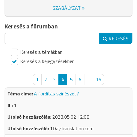
SZABÁLYZAT
Keresés a fórumban
KERESÉS
Keresés a témákban
Keresés a bejegyzésekben
1
2
3
4
5
6
...
16
A fordítás színészet?
1
2023.05.02 12:08
1DayTranslation.com