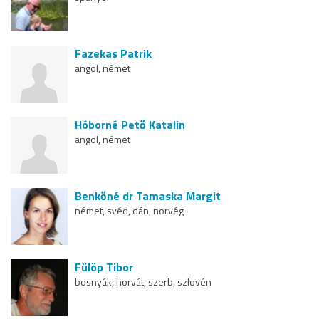
Fazekas Patrik
angol, német
Hóborné Pető Katalin
angol, német
Benkőné dr Tamaska Margit
német, svéd, dán, norvég
Fülöp Tibor
bosnyák, horvát, szerb, szlovén