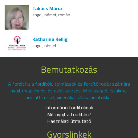
Takács Mária
angol, német, román
Katharina Kellig
angol, német
Bemutatkozás
A fordit.hu a fordítók, tolmácsok és fordítóirodák számára
nyújt megjelenési és üzletszerzési lehetőséget. Szakmai
portál hírekkel, videókkal, állásajánlatokkal.
Információ fordítóknak
Mit nyújt a fordit.hu?
Használati útmutató
Gyorslinkek