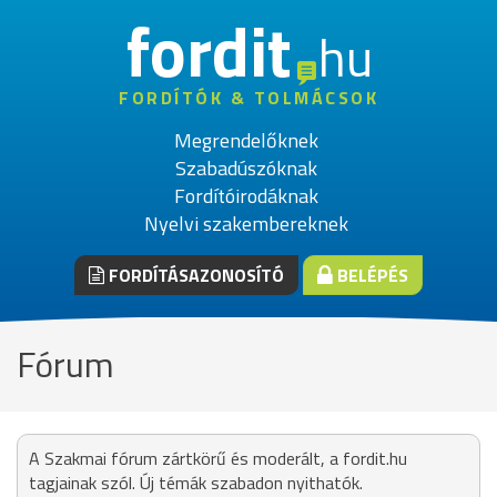
fordit
hu
FORDÍTÓK & TOLMÁCSOK
Megrendelőknek
Szabadúszóknak
Fordítóirodáknak
Nyelvi szakembereknek
FORDÍTÁSAZONOSÍTÓ
BELÉPÉS
Fórum
A Szakmai fórum zártkörű és moderált, a fordit.hu
tagjainak szól. Új témák szabadon nyithatók.