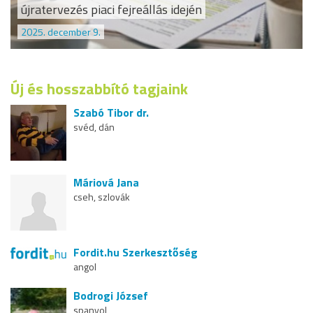
újratervezés piaci fejreállás idején
2025. december 9.
Új és hosszabbító tagjaink
Szabó Tibor dr.
svéd, dán
Máriová Jana
cseh, szlovák
Fordit.hu Szerkesztőség
angol
Bodrogi József
spanyol