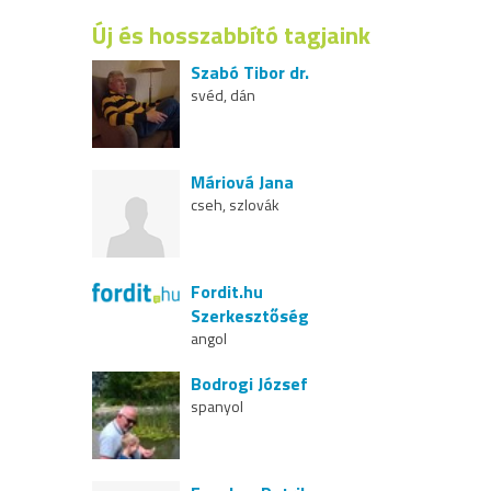
Új és hosszabbító tagjaink
Szabó Tibor dr.
svéd, dán
Máriová Jana
cseh, szlovák
Fordit.hu
Szerkesztőség
angol
Bodrogi József
spanyol