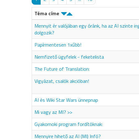
Téma címe
Mennyit ér valójában egy óránk, ha az AI szinte i
dolgozik?
Papírmentesen 1xűbb!
Nemfizető ügyfelek - feketelista
The Future of Translation:
Vigyázat, csalók akcióban!
AI és Wiki Star Wars ünnepnap
Mi vagy az MI? >>
Gyakornoki program fordítóknak:
Mennyire hihető az AI (MI) Infó?