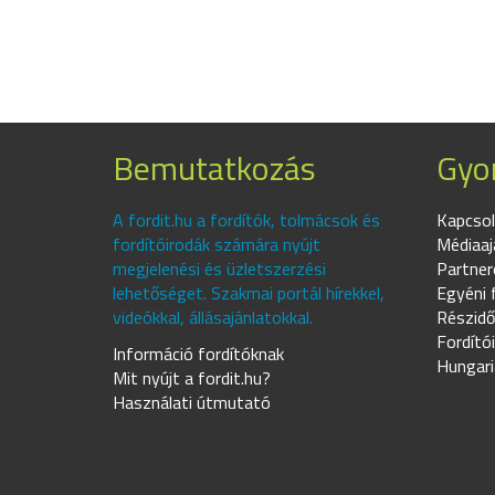
Bemutatkozás
Gyor
A fordit.hu a fordítók, tolmácsok és
Kapcsol
fordítóirodák számára nyújt
Médiaaj
megjelenési és üzletszerzési
Partner
lehetőséget. Szakmai portál hírekkel,
Egyéni 
videókkal, állásajánlatokkal.
Részidő
Fordító
Információ fordítóknak
Hungari
Mit nyújt a fordit.hu?
Használati útmutató