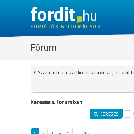
fordit
hu
FORDÍTÓK & TOLMÁCSOK
Fórum
A Szakmai fórum zártkörű és moderált, a fordit.h
Keresés a fórumban
KERESÉS
1
2
3
4
5
...
16