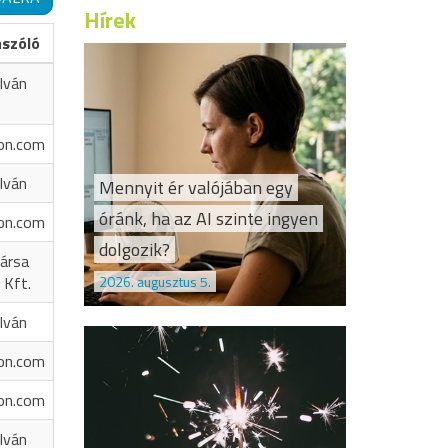
Hírek
ászóló
Iván
on.com
Iván
Mennyit ér valójában egy
óránk, ha az AI szinte ingyen
on.com
dolgozik?
ársa
2026. augusztus 5.
 Kft.
Iván
on.com
on.com
Iván