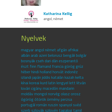
Katharina Kellig
angol, német
Nyelvek
magyar angol német afgán afrikai
albán arab azeri belorusz bengáli bolgár
bosnyák cseh dari dán eszperantó
észt finn flamand francia görög grúz
héber hindi holland horvát indonéz
izlandi japán jiddis katalán kazah kelta
kínai koreai kurd latin lengyel lett litván
lovári cigány macedón mandarin
moldáv mongol norvég olasz orosz
ógörög ótörök örmény perzsa
portugál román ruszin spanyol svéd
szerb szlovák szlovén tagalog tamil