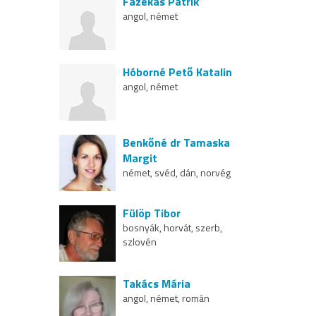
Fazekas Patrik
angol, német
Hóborné Pető Katalin
angol, német
Benkőné dr Tamaska
Margit
német, svéd, dán, norvég
Fülöp Tibor
bosnyák, horvát, szerb,
szlovén
Takács Mária
angol, német, román