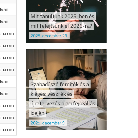
Iván
Mit tanultunk 2025-ben és
Iván
mit felejtsünk el 2026-ra?
on.com
2025. december 29.
on.com
on.com
on.com
Iván
Szabadúszó fordítók és a
kiégés: vészfék és
Iván
újratervezés piaci fejreállás
on.com
idején
on.com
2025. december 9.
on.com