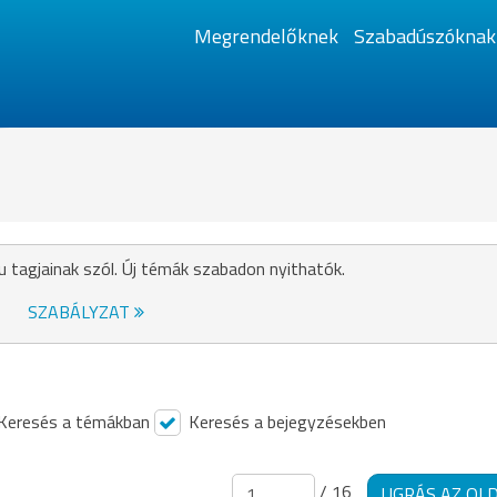
Megrendelőknek
Szabadúszóknak
u tagjainak szól. Új témák szabadon nyithatók.
SZABÁLYZAT
Keresés a témákban
Keresés a bejegyzésekben
/ 16
UGRÁS AZ OL