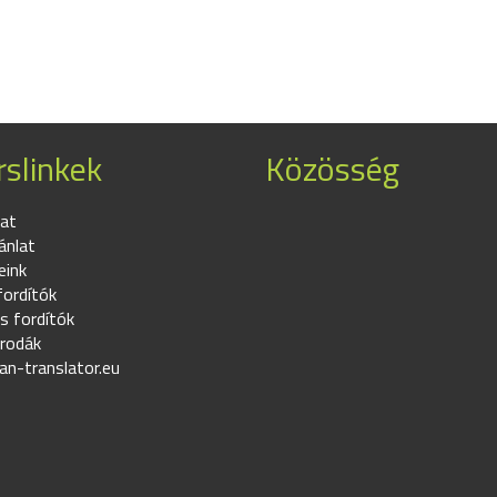
slinkek
Közösség
at
ánlat
eink
fordítók
s fordítók
irodák
an-translator.eu