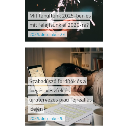
Mit tanultunk 2025-ben és
mit felejtsünk el 2026-ra?
2025. december 29.
Szabadúszó fordítók és a
kiégés: vészfék és
újratervezés piaci fejreállás
idején
2025. december 9.