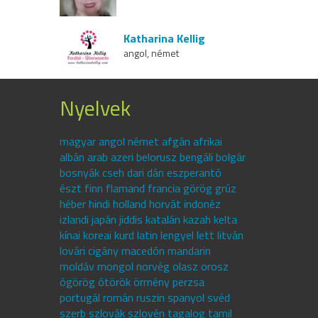
Katharina Kellig
angol, német
Nyelvek
magyar angol német afgán afrikai
albán arab azeri belorusz bengáli bolgár
bosnyák cseh dari dán eszperantó
észt finn flamand francia görög grúz
héber hindi holland horvát indonéz
izlandi japán jiddis katalán kazah kelta
kínai koreai kurd latin lengyel lett litván
lovári cigány macedón mandarin
moldáv mongol norvég olasz orosz
ógörög ótörök örmény perzsa
portugál román ruszin spanyol svéd
szerb szlovák szlovén tagalog tamil