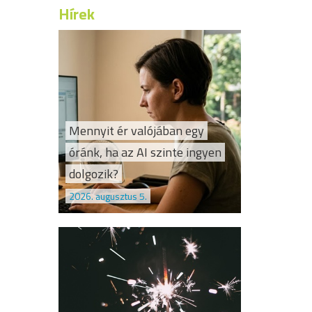
Hírek
Mennyit ér valójában egy
óránk, ha az AI szinte ingyen
dolgozik?
2026. augusztus 5.