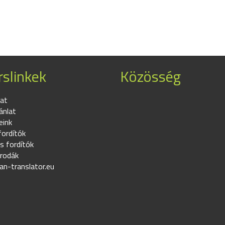
slinkek
Közösség
at
ánlat
eink
fordítók
s fordítók
irodák
an-translator.eu