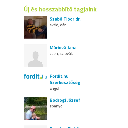
Új és hosszabbító tagjaink
Szabó Tibor dr.
svéd, dán
Máriová Jana
cseh, szlovák
Fordit.hu
Szerkesztőség
angol
Bodrogi József
spanyol