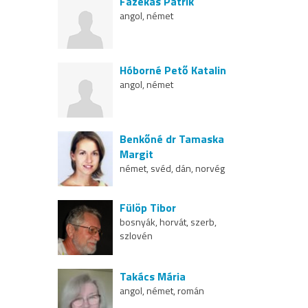
Fazekas Patrik
angol, német
Hóborné Pető Katalin
angol, német
Benkőné dr Tamaska
Margit
német, svéd, dán, norvég
Fülöp Tibor
bosnyák, horvát, szerb,
szlovén
Takács Mária
angol, német, román