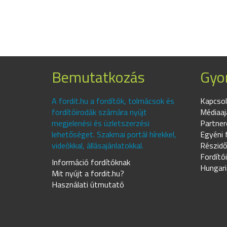
Bemutatkozás
Gyor
A fordit.hu a fordítók, tolmácsok és
Kapcsol
fordítóirodák számára nyújt
Médiaaj
megjelenési és üzletszerzési
Partner
lehetőséget. Szakmai portál hírekkel,
Egyéni 
videókkal, állásajánlatokkal.
Részidő
Fordító
Információ fordítóknak
Hungari
Mit nyújt a fordit.hu?
Használati útmutató