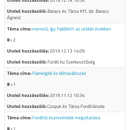
2019.12.14 16:56
Baracs és Társa Kft. (dr. Baracs
Ágnes)
memoQ: így fejlődött az utóbbi években
2
2019.12.13 14:09
Fordit.hu Szerkesztőség
Flamingók és klímaváltozás
1
2019.11.12 10:34
Czopyk és Társa Fordítóiroda
Fordítói észrevételek megvitatása
1