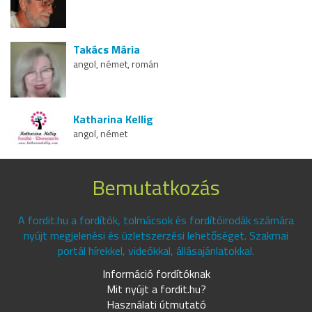
Takács Mária
angol, német, román
Katharina Kellig
angol, német
Bemutatkozás
A fordit.hu a fordítók, tolmácsok és fordítóirodák számára
nyújt megjelenési és üzletszerzési lehetőséget. Szakmai
portál hírekkel, videókkal, állásajánlatokkal.
Információ fordítóknak
Mit nyújt a fordit.hu?
Használati útmutató