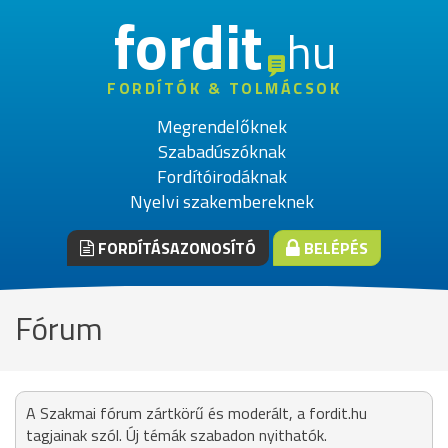
fordit
hu
FORDÍTÓK & TOLMÁCSOK
Megrendelőknek
Szabadúszóknak
Fordítóirodáknak
Nyelvi szakembereknek
FORDÍTÁSAZONOSÍTÓ
BELÉPÉS
Fórum
A Szakmai fórum zártkörű és moderált, a fordit.hu
tagjainak szól. Új témák szabadon nyithatók.