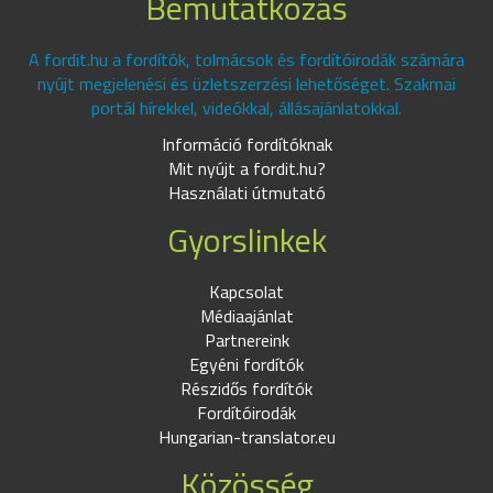
Bemutatkozás
A fordit.hu a fordítók, tolmácsok és fordítóirodák számára
nyújt megjelenési és üzletszerzési lehetőséget. Szakmai
portál hírekkel, videókkal, állásajánlatokkal.
Információ fordítóknak
Mit nyújt a fordit.hu?
Használati útmutató
Gyorslinkek
Kapcsolat
Médiaajánlat
Partnereink
Egyéni fordítók
Részidős fordítók
Fordítóirodák
Hungarian-translator.eu
Közösség