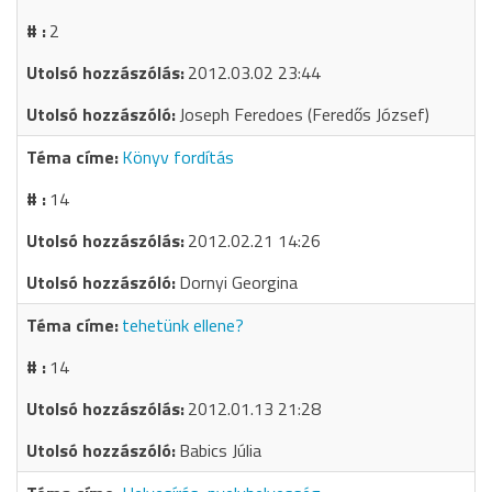
2
2012.03.02 23:44
Joseph Feredoes (Feredős József)
Könyv fordítás
14
2012.02.21 14:26
Dornyi Georgina
tehetünk ellene?
14
2012.01.13 21:28
Babics Júlia