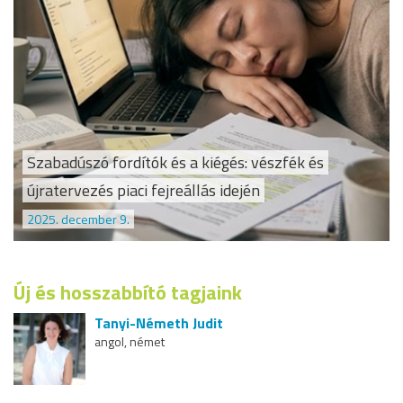
Szabadúszó fordítók és a kiégés: vészfék és
újratervezés piaci fejreállás idején
2025. december 9.
Új és hosszabbító tagjaink
Tanyi-Németh Judit
angol, német