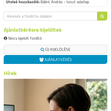
Bálint András - teszt adatlap
Ajánlatkérésre kijelöltek
Nincs kijelölt fordító
ÚJ KIJELÖLÉSE
AJÁNLATKÉRÉS
Hírek