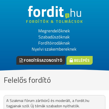
fordit
hu
FORDÍTÓK & TOLMÁCSOK
Megrendelőknek
Szabadúszóknak
Fordítóirodáknak
Nyelvi szakembereknek
FORDÍTÁSAZONOSÍTÓ
BELÉPÉS
Felelős fordító
A Szakmai fórum zártkörű és moderált, a fordit.hu
tagjainak szól. Új témák szabadon nyithatók.