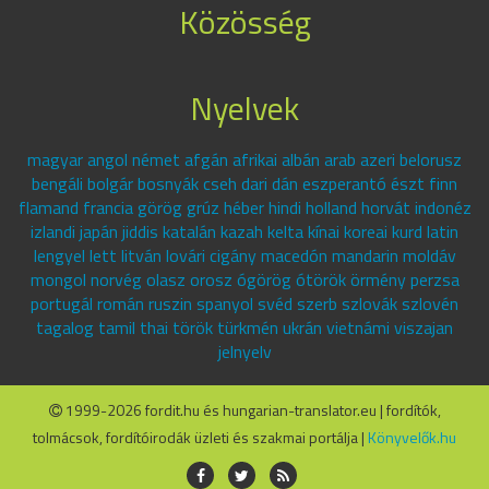
Közösség
Nyelvek
magyar angol német afgán afrikai albán arab azeri belorusz
bengáli bolgár bosnyák cseh dari dán eszperantó észt finn
flamand francia görög grúz héber hindi holland horvát indonéz
izlandi japán jiddis katalán kazah kelta kínai koreai kurd latin
lengyel lett litván lovári cigány macedón mandarin moldáv
mongol norvég olasz orosz ógörög ótörök örmény perzsa
portugál román ruszin spanyol svéd szerb szlovák szlovén
tagalog tamil thai török türkmén ukrán vietnámi viszajan
jelnyelv
1999-2026 fordit.hu és hungarian-translator.eu | fordítók,
tolmácsok, fordítóirodák üzleti és szakmai portálja |
Könyvelők.hu