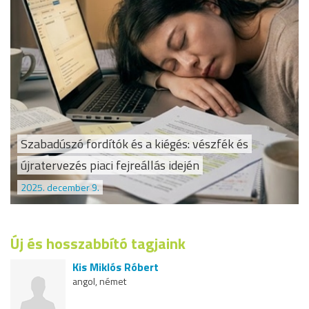
Szabadúszó fordítók és a kiégés: vészfék és
újratervezés piaci fejreállás idején
2025. december 9.
Új és hosszabbító tagjaink
Kis Miklós Róbert
angol, német