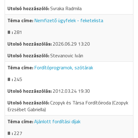
Svraka Radmila
Nemfizető ügyfelek - feketelista
281
2026.06.29 13:20
Stevanovic Iván
Fordítóprogramok, szótárak
245
2012.03.24 19:30
Czopyk és Társa Fordítóiroda (Czopyk
Erzsébet Gabriella)
Ajánlott fordítási díjak
227