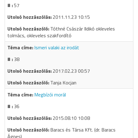
57
2011.11.23 10:15
Tóthné Császár Ildikó okleveles
tolmács, okleveles szakfordító
Ismeri valaki az irodát
38
2017.02.23 00:57
Tanja Kocjan
Megbízói morál
36
2015.08.10 10:08
Baracs és Társa Kft. (dr. Baracs
Ágnes)