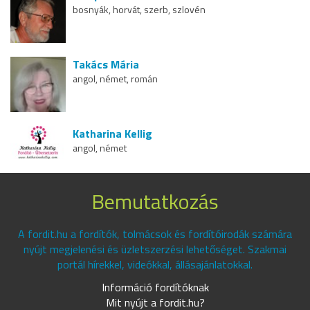
bosnyák, horvát, szerb, szlovén
Takács Mária
angol, német, román
Katharina Kellig
angol, német
Bemutatkozás
A fordit.hu a fordítók, tolmácsok és fordítóirodák számára
nyújt megjelenési és üzletszerzési lehetőséget. Szakmai
portál hírekkel, videókkal, állásajánlatokkal.
Információ fordítóknak
Mit nyújt a fordit.hu?