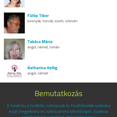
Fülöp Tibor
bosnyák, horvát, szerb, szlovén
Takács Mária
angol, német, román
Katharina Kellig
angol, német
Bemutatkozás
A fordit.hu a fordítók, tolmácsok és fordítóirodák számára
nyújt megjelenési és üzletszerzési lehetőséget. Szakmai