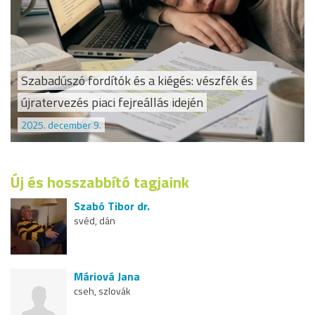
Szabadúszó fordítók és a kiégés: vészfék és
újratervezés piaci fejreállás idején
2025. december 9.
Új és hosszabbító tagjaink
Szabó Tibor dr.
svéd, dán
Máriová Jana
cseh, szlovák