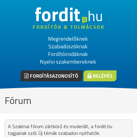
fordit
hu
FORDÍTÓK & TOLMÁCSOK
Megrendelőknek
Szabadúszóknak
Fordítóirodáknak
Nyelvi szakembereknek
FORDÍTÁSAZONOSÍTÓ
BELÉPÉS
Fórum
A Szakmai fórum zártkörű és moderált, a fordit.hu
tagjainak szól. Új témák szabadon nyithatók.