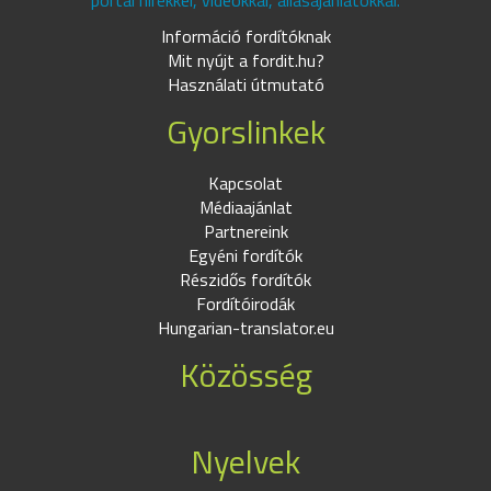
portál hírekkel, videókkal, állásajánlatokkal.
Információ fordítóknak
Mit nyújt a fordit.hu?
Használati útmutató
Gyorslinkek
Kapcsolat
Médiaajánlat
Partnereink
Egyéni fordítók
Részidős fordítók
Fordítóirodák
Hungarian-translator.eu
Közösség
Nyelvek