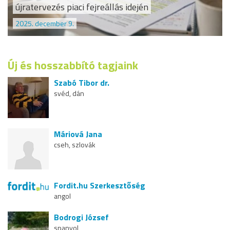
újratervezés piaci fejreállás idején
2025. december 9.
Új és hosszabbító tagjaink
Szabó Tibor dr.
svéd, dán
Máriová Jana
cseh, szlovák
Fordit.hu Szerkesztőség
angol
Bodrogi József
spanyol