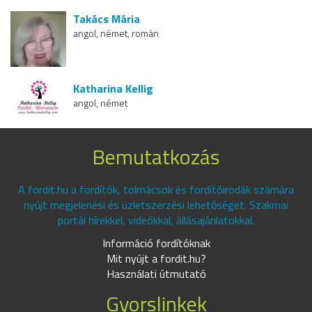
Takács Mária
angol, német, román
Katharina Kellig
angol, német
Bemutatkozás
A fordit.hu a fordítók, tolmácsok és fordítóirodák számára
nyújt megjelenési és üzletszerzési lehetőséget. Szakmai
portál hírekkel, videókkal, állásajánlatokkal.
Információ fordítóknak
Mit nyújt a fordit.hu?
Használati útmutató
Gyorslinkek