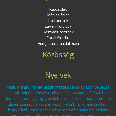
Kapcsolat
Médiaajánlat
Partnereink
Egyéni fordítók
Részidős fordítók
Fordítóirodák
Hungarian-translator.eu
Közösség
Nyelvek
magyar angol német afgán afrikai albán arab azeri belorusz
bengáli bolgár bosnyák cseh dari dán eszperantó észt finn
flamand francia görög grúz héber hindi holland horvát indonéz
izlandi japán jiddis katalán kazah kelta kínai koreai kurd latin
lengyel lett litván lovári cigány macedón mandarin moldáv
mongol norvég olasz orosz ógörög ótörök örmény perzsa