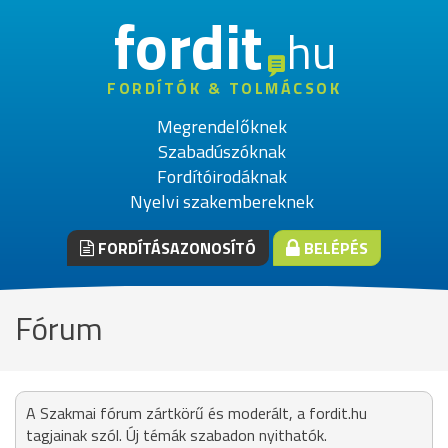
fordit
hu
FORDÍTÓK & TOLMÁCSOK
Megrendelőknek
Szabadúszóknak
Fordítóirodáknak
Nyelvi szakembereknek
FORDÍTÁSAZONOSÍTÓ
BELÉPÉS
Fórum
A Szakmai fórum zártkörű és moderált, a fordit.hu
tagjainak szól. Új témák szabadon nyithatók.