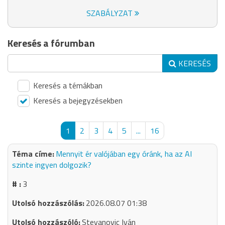
SZABÁLYZAT
Keresés a fórumban
KERESÉS
Keresés a témákban
Keresés a bejegyzésekben
1
2
3
4
5
...
16
Mennyit ér valójában egy óránk, ha az AI
szinte ingyen dolgozik?
3
2026.08.07 01:38
Stevanovic Iván