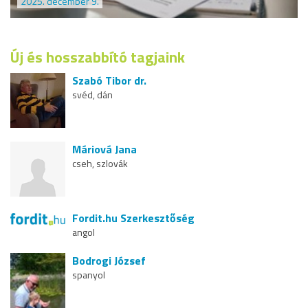
2025. december 9.
Új és hosszabbító tagjaink
Szabó Tibor dr.
svéd, dán
Máriová Jana
cseh, szlovák
Fordit.hu Szerkesztőség
angol
Bodrogi József
spanyol