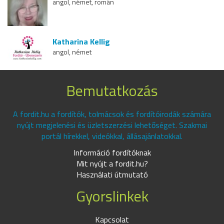
angol, német, román
Katharina Kellig
angol, német
Bemutatkozás
A fordit.hu a fordítók, tolmácsok és fordítóirodák számára
nyújt megjelenési és üzletszerzési lehetőséget. Szakmai
portál hírekkel, videókkal, állásajánlatokkal.
Információ fordítóknak
Mit nyújt a fordit.hu?
Használati útmutató
Gyorslinkek
Kapcsolat