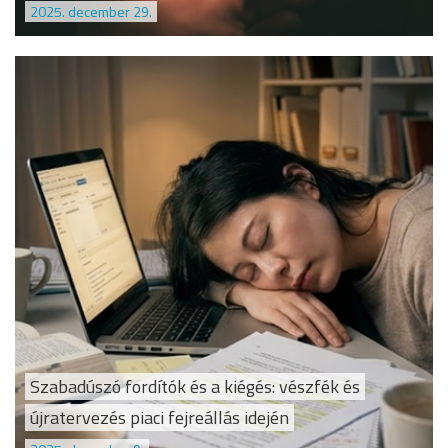
2025. december 29.
Szabadúszó fordítók és a kiégés: vészfék és
újratervezés piaci fejreállás idején