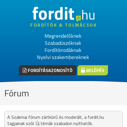
fordit
hu
FORDÍTÓK & TOLMÁCSOK
Megrendelőknek
Szabadúszóknak
Fordítóirodáknak
Nyelvi szakembereknek
FORDÍTÁSAZONOSÍTÓ
BELÉPÉS
Fórum
A Szakmai fórum zártkörű és moderált, a fordit.hu
tagjainak szól. Új témák szabadon nyithatók.