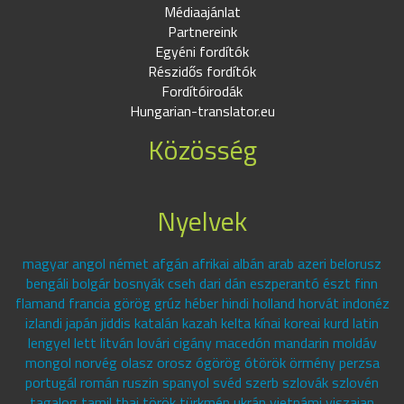
Médiaajánlat
Partnereink
Egyéni fordítók
Részidős fordítók
Fordítóirodák
Hungarian-translator.eu
Közösség
Nyelvek
magyar angol német afgán afrikai albán arab azeri belorusz
bengáli bolgár bosnyák cseh dari dán eszperantó észt finn
flamand francia görög grúz héber hindi holland horvát indonéz
izlandi japán jiddis katalán kazah kelta kínai koreai kurd latin
lengyel lett litván lovári cigány macedón mandarin moldáv
mongol norvég olasz orosz ógörög ótörök örmény perzsa
portugál román ruszin spanyol svéd szerb szlovák szlovén
tagalog tamil thai török türkmén ukrán vietnámi viszajan