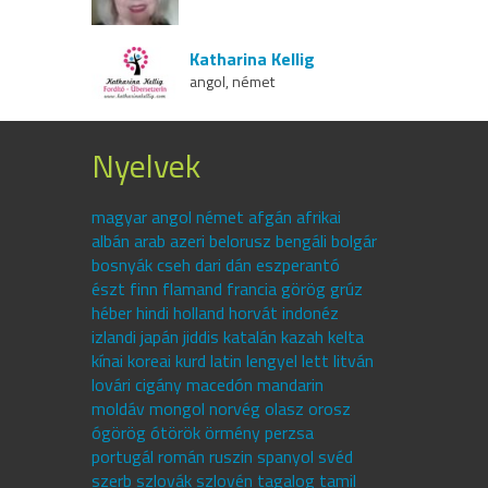
Katharina Kellig
angol, német
Nyelvek
magyar angol német afgán afrikai
albán arab azeri belorusz bengáli bolgár
bosnyák cseh dari dán eszperantó
észt finn flamand francia görög grúz
héber hindi holland horvát indonéz
izlandi japán jiddis katalán kazah kelta
kínai koreai kurd latin lengyel lett litván
lovári cigány macedón mandarin
moldáv mongol norvég olasz orosz
ógörög ótörök örmény perzsa
portugál román ruszin spanyol svéd
szerb szlovák szlovén tagalog tamil