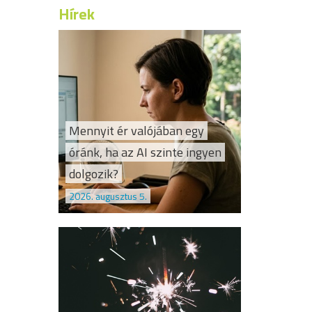
Hírek
Mennyit ér valójában egy
óránk, ha az AI szinte ingyen
dolgozik?
2026. augusztus 5.