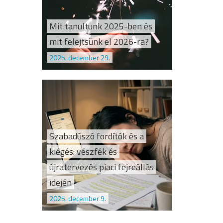
Mit tanultunk 2025-ben és
mit felejtsünk el 2026-ra?
2025. december 29.
Szabadúszó fordítók és a
kiégés: vészfék és
újratervezés piaci fejreállás
idején
2025. december 9.