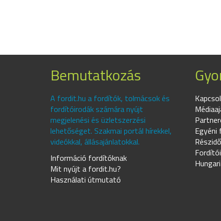
Bemutatkozás
Gyor
A fordit.hu a fordítók, tolmácsok és
Kapcsol
fordítóirodák számára nyújt
Médiaaj
megjelenési és üzletszerzési
Partner
lehetőséget. Szakmai portál hírekkel,
Egyéni 
videókkal, állásajánlatokkal.
Részidő
Fordító
Információ fordítóknak
Hungari
Mit nyújt a fordit.hu?
Használati útmutató