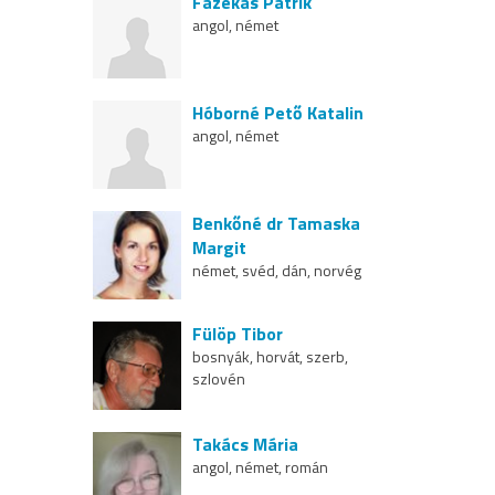
Fazekas Patrik
angol, német
Hóborné Pető Katalin
angol, német
Benkőné dr Tamaska
Margit
német, svéd, dán, norvég
Fülöp Tibor
bosnyák, horvát, szerb,
szlovén
Takács Mária
angol, német, román