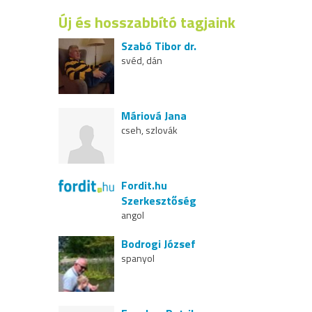
Új és hosszabbító tagjaink
Szabó Tibor dr.
svéd, dán
Máriová Jana
cseh, szlovák
Fordit.hu
Szerkesztőség
angol
Bodrogi József
spanyol