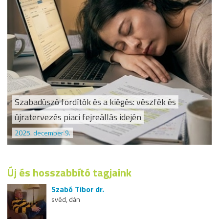
Szabadúszó fordítók és a kiégés: vészfék és
újratervezés piaci fejreállás idején
2025. december 9.
Új és hosszabbító tagjaink
Szabó Tibor dr.
svéd, dán