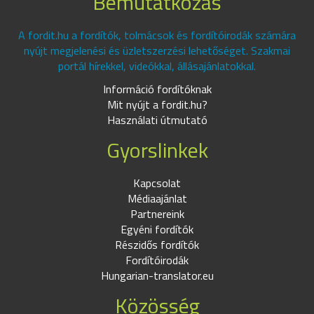
Bemutatkozás
A fordit.hu a fordítók, tolmácsok és fordítóirodák számára
nyújt megjelenési és üzletszerzési lehetőséget. Szakmai
portál hírekkel, videókkal, állásajánlatokkal.
Információ fordítóknak
Mit nyújt a fordit.hu?
Használati útmutató
Gyorslinkek
Kapcsolat
Médiaajánlat
Partnereink
Egyéni fordítók
Részidős fordítók
Fordítóirodák
Hungarian-translator.eu
Közösség