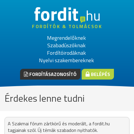
fordit
hu
FORDÍTÓK & TOLMÁCSOK
Megrendelőknek
Szabadúszóknak
Fordítóirodáknak
Nyelvi szakembereknek
FORDÍTÁSAZONOSÍTÓ
BELÉPÉS
Érdekes lenne tudni
A Szakmai fórum zártkörű és moderált, a fordit.hu
tagjainak szól. Új témák szabadon nyithatók.