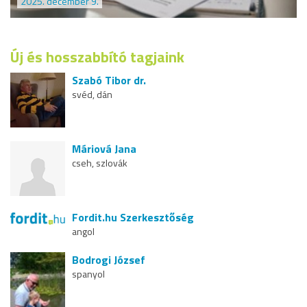
2025. december 9.
Új és hosszabbító tagjaink
Szabó Tibor dr.
svéd, dán
Máriová Jana
cseh, szlovák
Fordit.hu Szerkesztőség
angol
Bodrogi József
spanyol