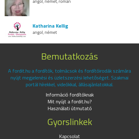
angol, német, román
Katharina Kellig
angol, német
Bemutatkozás
A fordit.hu a fordítók, tolmácsok és fordítóirodák számára
nyújt megjelenési és üzletszerzési lehetőséget. Szakmai
portál hírekkel, videókkal, állásajánlatokkal.
Információ fordítóknak
Mit nyújt a fordit.hu?
Használati útmutató
Gyorslinkek
Kapcsolat