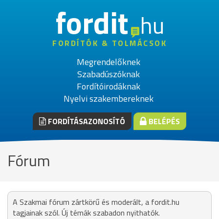
fordit
hu
FORDÍTÓK & TOLMÁCSOK
Megrendelőknek
Szabadúszóknak
Fordítóirodáknak
Nyelvi szakembereknek
FORDÍTÁSAZONOSÍTÓ
BELÉPÉS
Fórum
A Szakmai fórum zártkörű és moderált, a fordit.hu
tagjainak szól. Új témák szabadon nyithatók.