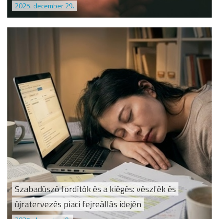
2025. december 29.
Szabadúszó fordítók és a kiégés: vészfék és
újratervezés piaci fejreállás idején