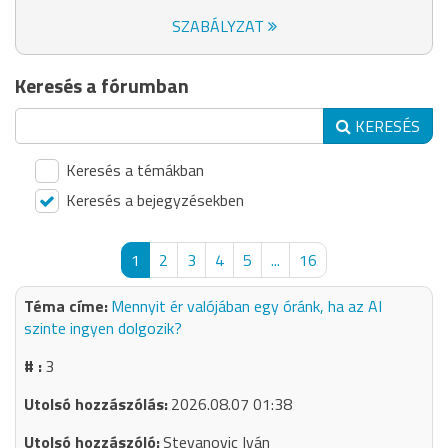
SZABÁLYZAT
Keresés a fórumban
KERESÉS
Keresés a témákban
Keresés a bejegyzésekben
1
2
3
4
5
...
16
Mennyit ér valójában egy óránk, ha az AI
szinte ingyen dolgozik?
3
2026.08.07 01:38
Stevanovic Iván