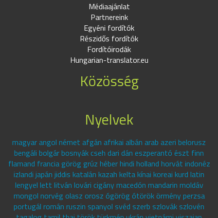
Médiaajánlat
Partnereink
Egyéni fordítók
Részidős fordítók
Fordítóirodák
Hungarian-translator.eu
Közösség
Nyelvek
magyar angol német afgán afrikai albán arab azeri belorusz
bengáli bolgár bosnyák cseh dari dán eszperantó észt finn
flamand francia görög grúz héber hindi holland horvát indonéz
izlandi japán jiddis katalán kazah kelta kínai koreai kurd latin
lengyel lett litván lovári cigány macedón mandarin moldáv
mongol norvég olasz orosz ógörög ótörök örmény perzsa
portugál román ruszin spanyol svéd szerb szlovák szlovén
tagalog tamil thai török türkmén ukrán vietnámi viszajan