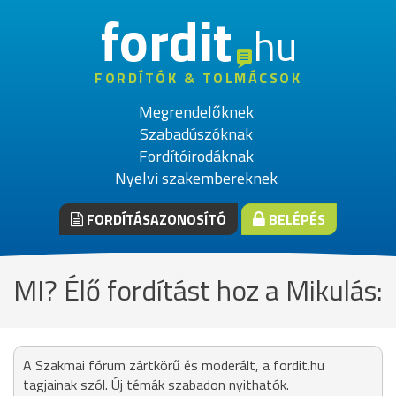
fordit
hu
FORDÍTÓK & TOLMÁCSOK
Megrendelőknek
Szabadúszóknak
Fordítóirodáknak
Nyelvi szakembereknek
FORDÍTÁSAZONOSÍTÓ
BELÉPÉS
MI? Élő fordítást hoz a Mikulás:
A Szakmai fórum zártkörű és moderált, a fordit.hu
tagjainak szól. Új témák szabadon nyithatók.