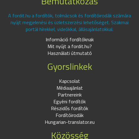
Bemutatkozás
A fordit.hu a fordítók, tolmácsok és fordítóirodák számára
nyújt megjelenési és üzletszerzési lehetőséget. Szakmai
portál hírekkel, videókkal, állásajánlatokkal.
Információ fordítóknak
Mit nyújt a fordit.hu?
Használati útmutató
Gyorslinkek
Kapcsolat
Médiaajánlat
Partnereink
Egyéni fordítók
Részidős fordítók
Fordítóirodák
Hungarian-translator.eu
Közösség