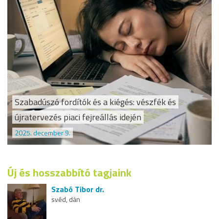
Szabadúszó fordítók és a kiégés: vészfék és
újratervezés piaci fejreállás idején
2025. december 9.
Új és hosszabbító tagjaink
Szabó Tibor dr.
svéd, dán