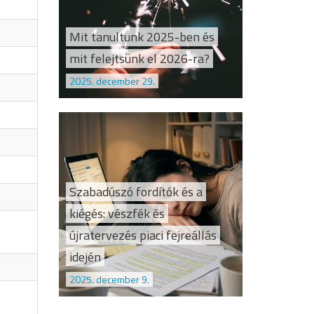
Mit tanultunk 2025-ben és
mit felejtsünk el 2026-ra?
2025. december 29.
Szabadúszó fordítók és a
kiégés: vészfék és
újratervezés piaci fejreállás
idején
2025. december 9.