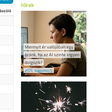
Hírek
ászóló
Mennyit ér valójában egy
óránk, ha az AI szinte ingyen
dolgozik?
2026. augusztus 5.