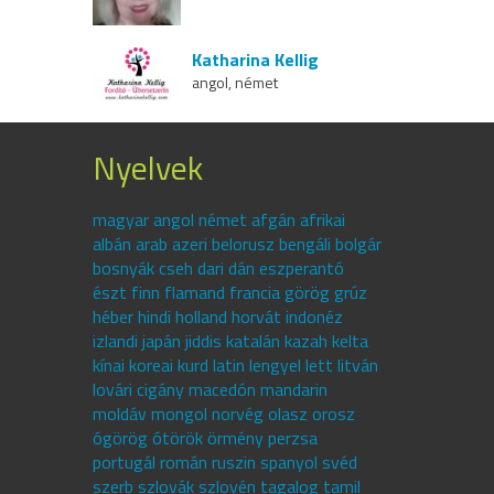
Katharina Kellig
angol, német
Nyelvek
magyar angol német afgán afrikai
albán arab azeri belorusz bengáli bolgár
bosnyák cseh dari dán eszperantó
észt finn flamand francia görög grúz
héber hindi holland horvát indonéz
izlandi japán jiddis katalán kazah kelta
kínai koreai kurd latin lengyel lett litván
lovári cigány macedón mandarin
moldáv mongol norvég olasz orosz
ógörög ótörök örmény perzsa
portugál román ruszin spanyol svéd
szerb szlovák szlovén tagalog tamil