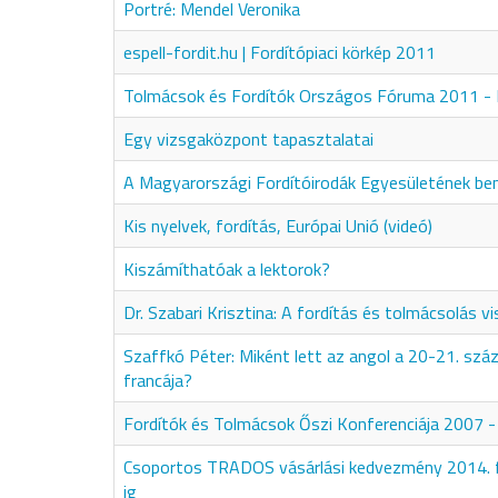
Portré: Mendel Veronika
espell-fordit.hu | Fordítópiaci körkép 2011
Tolmácsok és Fordítók Országos Fóruma 2011 - 
Egy vizsgaközpont tapasztalatai
A Magyarországi Fordítóirodák Egyesületének b
Kis nyelvek, fordítás, Európai Unió (videó)
Kiszámíthatóak a lektorok?
Dr. Szabari Krisztina: A fordítás és tolmácsolás v
Szaffkó Péter: Miként lett az angol a 20-21. száz
francája?
Fordítók és Tolmácsok Őszi Konferenciája 2007 -
Csoportos TRADOS vásárlási kedvezmény 2014. 
ig