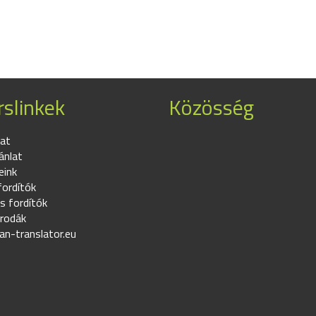
slinkek
Közösség
at
ánlat
eink
fordítók
s fordítók
irodák
an-translator.eu