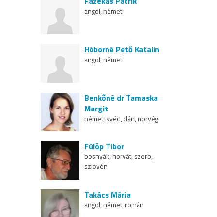
Fazekas Patrik
angol, német
Hóborné Pető Katalin
angol, német
Benkőné dr Tamaska
Margit
német, svéd, dán, norvég
Fülöp Tibor
bosnyák, horvát, szerb,
szlovén
Takács Mária
angol, német, román