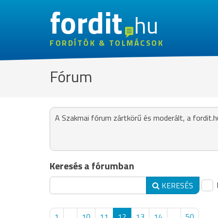
fordit
hu
FORDÍTÓK & TOLMÁCSOK
Fórum
A Szakmai fórum zártkörű és moderált, a fordit.h
Keresés a fórumban
KERESÉS
1
...
10
11
12
13
14
...
50