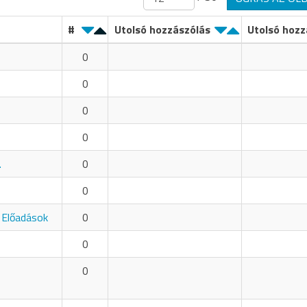
#
Utolsó hozzászólás
Utolsó hozz
0
0
0
0
.
0
0
 Előadások
0
0
0