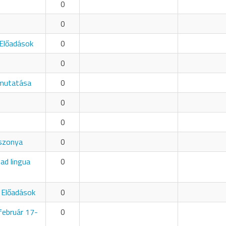
0
0
Előadások
0
0
emutatása
0
0
0
iszonya
0
ad lingua
0
 Előadások
0
február 17-
0