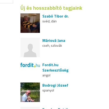
Új és hosszabbító tagjaink
Szabó Tibor dr.
svéd, dán
Máriová Jana
cseh, szlovák
Fordit.hu
Szerkesztőség
angol
Bodrogi József
spanyol