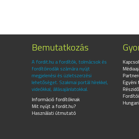
Bemutatkozás
Gyor
A fordit.hu a fordítók, tolmácsok és
Kapcsol
fordítóirodák számára nyújt
Médiaaj
megjelenési és üzletszerzési
Partner
lehetőséget. Szakmai portál hírekkel,
Egyéni 
videókkal, állásajánlatokkal.
Részidő
Fordító
Információ fordítóknak
Hungari
Mit nyújt a fordit.hu?
Használati útmutató