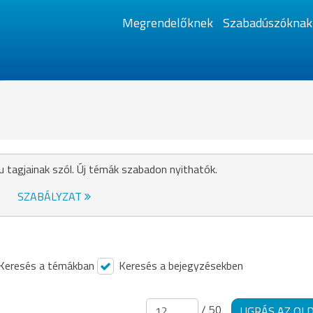
Megrendelőknek
Szabadúszóknak
u tagjainak szól. Új témák szabadon nyithatók.
SZABÁLYZAT
Keresés a témákban
Keresés a bejegyzésekben
/ 50
UGRÁS AZ OL