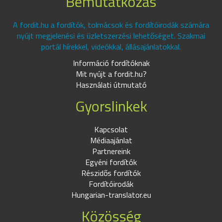
Bemutatkozás
A fordit.hu a fordítók, tolmácsok és fordítóirodák számára
nyújt megjelenési és üzletszerzési lehetőséget. Szakmai
portál hírekkel, videókkal, állásajánlatokkal.
Információ fordítóknak
Mit nyújt a fordit.hu?
Használati útmutató
Gyorslinkek
Kapcsolat
Médiaajánlat
Partnereink
Egyéni fordítók
Részidős fordítók
Fordítóirodák
Hungarian-translator.eu
Közösség