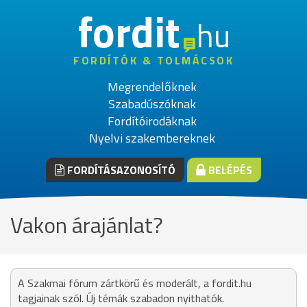
fordit
hu
FORDÍTÓK & TOLMÁCSOK
Megrendelőknek
Szabadúszóknak
Fordítóirodáknak
Nyelvi szakembereknek
FORDÍTÁSAZONOSÍTÓ
BELÉPÉS
Vakon árajánlat?
A Szakmai fórum zártkörű és moderált, a fordit.hu
tagjainak szól. Új témák szabadon nyithatók.