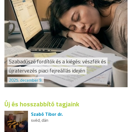
Szabadúszó fordítók és a kiégés: vészfék és
újratervezés piaci fejreállás idején
2025. december 9.
Új és hosszabbító tagjaink
Szabó Tibor dr.
svéd, dán