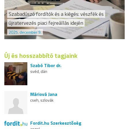
Szabadúszó fordítók és a kiégés: vészfék és
újratervezés piaci fejreállás idején
2025. december 9.
Új és hosszabbító tagjaink
Szabó Tibor dr.
svéd, dán
Máriová Jana
cseh, szlovák
Fordit.hu Szerkesztőség
angol