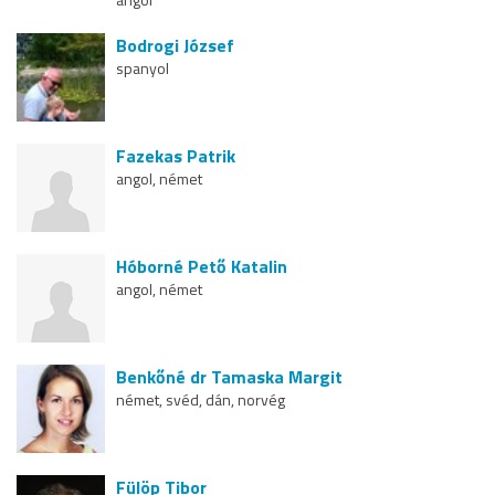
Bodrogi József
spanyol
Fazekas Patrik
angol, német
Hóborné Pető Katalin
angol, német
Benkőné dr Tamaska Margit
német, svéd, dán, norvég
Fülöp Tibor