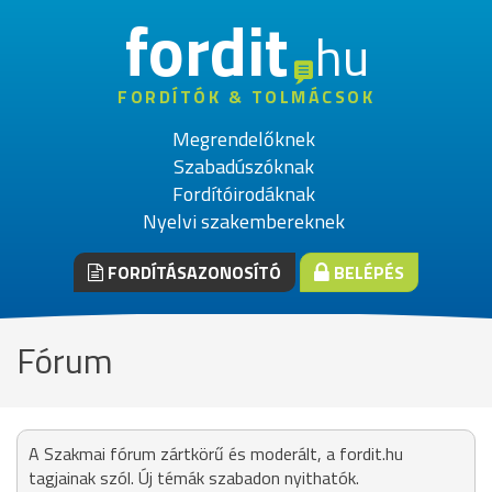
fordit
hu
FORDÍTÓK & TOLMÁCSOK
Megrendelőknek
Szabadúszóknak
Fordítóirodáknak
Nyelvi szakembereknek
FORDÍTÁSAZONOSÍTÓ
BELÉPÉS
Fórum
A Szakmai fórum zártkörű és moderált, a fordit.hu
tagjainak szól. Új témák szabadon nyithatók.