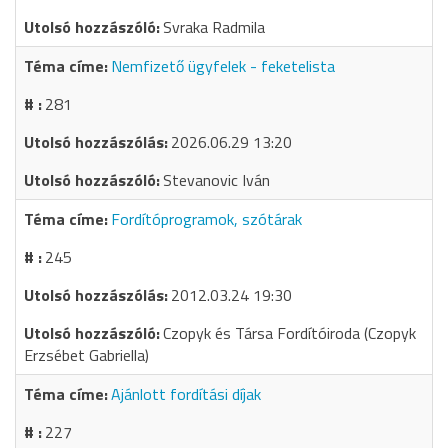
Svraka Radmila
Nemfizető ügyfelek - feketelista
281
2026.06.29 13:20
Stevanovic Iván
Fordítóprogramok, szótárak
245
2012.03.24 19:30
Czopyk és Társa Fordítóiroda (Czopyk
Erzsébet Gabriella)
Ajánlott fordítási díjak
227