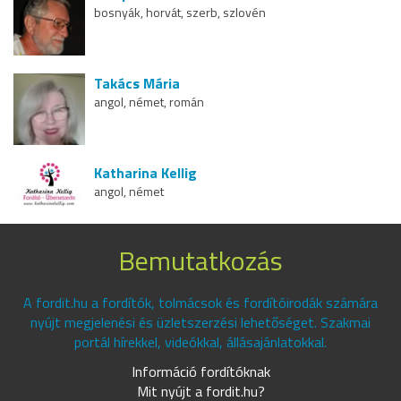
bosnyák, horvát, szerb, szlovén
Takács Mária
angol, német, román
Katharina Kellig
angol, német
Bemutatkozás
A fordit.hu a fordítók, tolmácsok és fordítóirodák számára
nyújt megjelenési és üzletszerzési lehetőséget. Szakmai
portál hírekkel, videókkal, állásajánlatokkal.
Információ fordítóknak
Mit nyújt a fordit.hu?