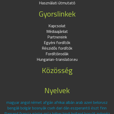
Használati útmutató
Gyorslinkek
Kapcsolat
Médiaajánlat
Partnereink
Egyéni fordítók
Részidős fordítók
Fordítóirodák
Hungarian-translator.eu
Közösség
Nyelvek
magyar angol német afgán afrikai albán arab azeri belorusz
bengáli bolgár bosnyák cseh dari dán eszperantó észt finn
flamand francia görög grúz héber hindi holland horvát indonéz