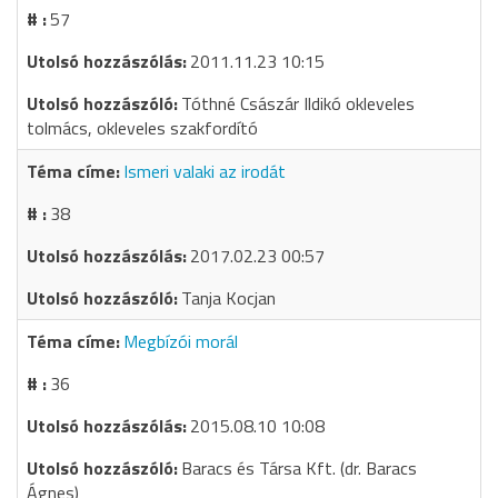
57
2011.11.23 10:15
Tóthné Császár Ildikó okleveles
tolmács, okleveles szakfordító
Ismeri valaki az irodát
38
2017.02.23 00:57
Tanja Kocjan
Megbízói morál
36
2015.08.10 10:08
Baracs és Társa Kft. (dr. Baracs
Ágnes)