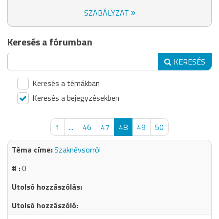
SZABÁLYZAT
Keresés a fórumban
KERESÉS
Keresés a témákban
Keresés a bejegyzésekben
1
...
46
47
48
49
50
Szaknévsorról
0