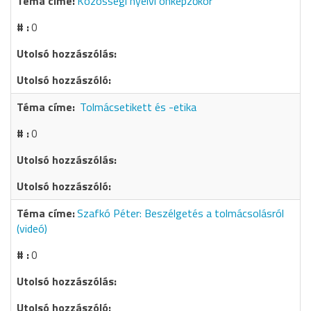
Közösségi nyelvi önképzőkör
0
Tolmácsetikett és -etika
0
Szafkó Péter: Beszélgetés a tolmácsolásról
(videó)
0