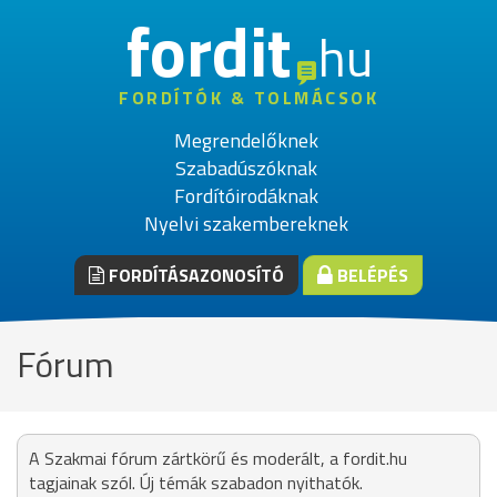
fordit
hu
FORDÍTÓK & TOLMÁCSOK
Megrendelőknek
Szabadúszóknak
Fordítóirodáknak
Nyelvi szakembereknek
FORDÍTÁSAZONOSÍTÓ
BELÉPÉS
Fórum
A Szakmai fórum zártkörű és moderált, a fordit.hu
tagjainak szól. Új témák szabadon nyithatók.