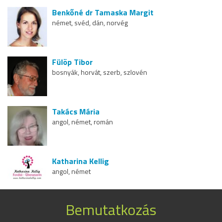
Benkőné dr Tamaska Margit
német, svéd, dán, norvég
Fülöp Tibor
bosnyák, horvát, szerb, szlovén
Takács Mária
angol, német, román
Katharina Kellig
angol, német
Bemutatkozás