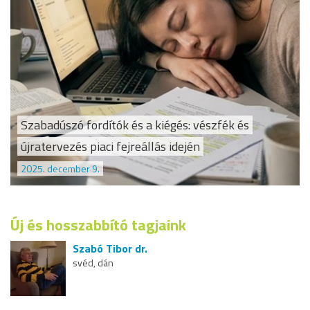
Szabadúszó fordítók és a kiégés: vészfék és
újratervezés piaci fejreállás idején
2025. december 9.
Új és hosszabbító tagjaink
Szabó Tibor dr.
svéd, dán