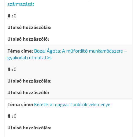
származását
0
Bozai Ágota: A műfordító munkamódszere –
gyakorlati útmutatás
0
Kéretik a magyar fordítók véleménye
0