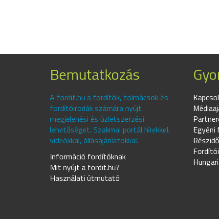
Bemutatkozás
Gyor
A fordit.hu a fordítók, tolmácsok és
Kapcsol
fordítóirodák számára nyújt
Médiaaj
megjelenési és üzletszerzési
Partner
lehetőséget. Szakmai portál hírekkel,
Egyéni 
videókkal, állásajánlatokkal.
Részidő
Fordító
Információ fordítóknak
Hungari
Mit nyújt a fordit.hu?
Használati útmutató