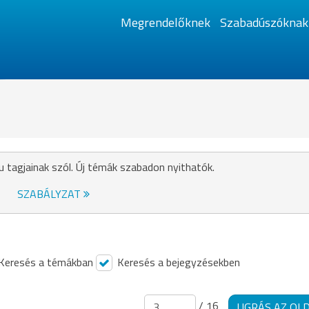
Megrendelőknek
Szabadúszóknak
u tagjainak szól. Új témák szabadon nyithatók.
SZABÁLYZAT
Keresés a témákban
Keresés a bejegyzésekben
/ 16
UGRÁS AZ OL