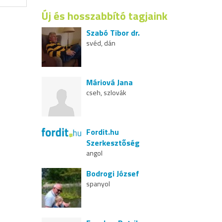
Új és hosszabbító tagjaink
Szabó Tibor dr.
svéd, dán
Máriová Jana
cseh, szlovák
Fordit.hu
Szerkesztőség
angol
Bodrogi József
spanyol