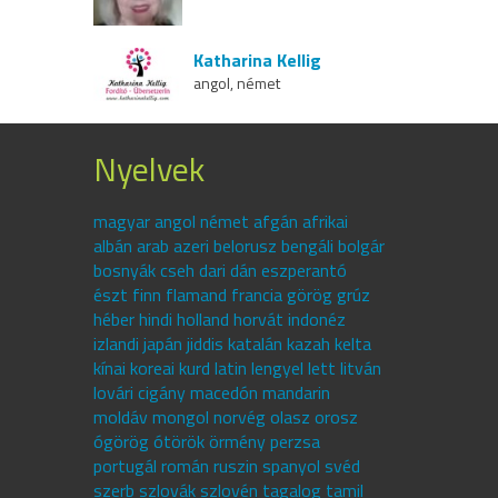
Katharina Kellig
angol, német
Nyelvek
magyar angol német afgán afrikai
albán arab azeri belorusz bengáli bolgár
bosnyák cseh dari dán eszperantó
észt finn flamand francia görög grúz
héber hindi holland horvát indonéz
izlandi japán jiddis katalán kazah kelta
kínai koreai kurd latin lengyel lett litván
lovári cigány macedón mandarin
moldáv mongol norvég olasz orosz
ógörög ótörök örmény perzsa
portugál román ruszin spanyol svéd
szerb szlovák szlovén tagalog tamil