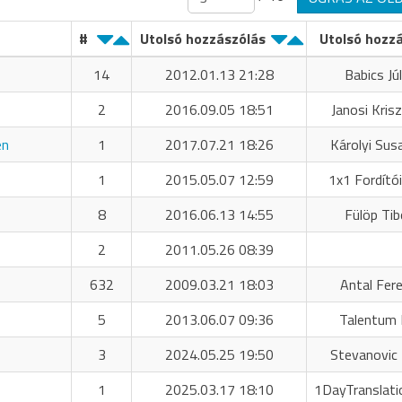
#
Utolsó hozzászólás
Utolsó hozz
14
2012.01.13 21:28
Babics Júl
2
2016.09.05 18:51
Janosi Krisz
én
1
2017.07.21 18:26
Károlyi Sus
1
2015.05.07 12:59
1x1 Fordító
8
2016.06.13 14:55
Fülöp Tib
2
2011.05.26 08:39
632
2009.03.21 18:03
Antal Fer
5
2013.06.07 09:36
Talentum 
3
2024.05.25 19:50
Stevanovic 
1
2025.03.17 18:10
1DayTranslati