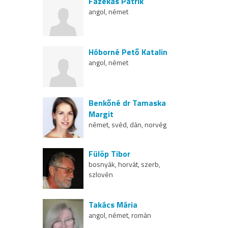
Fazekas Patrik
angol, német
Hóborné Pető Katalin
angol, német
Benkőné dr Tamaska
Margit
német, svéd, dán, norvég
Fülöp Tibor
bosnyák, horvát, szerb,
szlovén
Takács Mária
angol, német, román