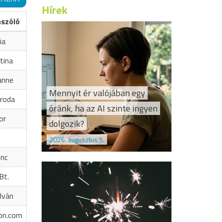
Hírek
ászóló
ia
tina
anne
Mennyit ér valójában egy
iroda
óránk, ha az AI szinte ingyen
or
dolgozik?
2026. augusztus 5.
enc
Bt.
Iván
on.com