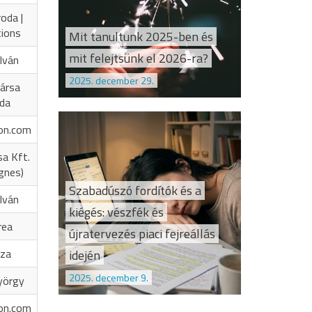
oda |
tions
Mit tanultunk 2025-ben és
mit felejtsünk el 2026-ra?
Iván
2025. december 29.
ársa
oda
on.com
sa Kft.
Ágnes)
Szabadúszó fordítók és a
Iván
kiégés: vészfék és
rea
újratervezés piaci fejreállás
óza
idején
2025. december 9.
yörgy
on.com