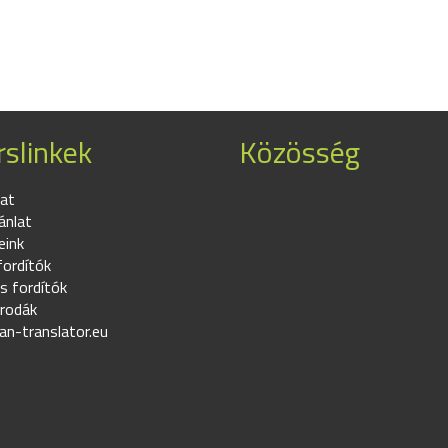
slinkek
Közösség
at
ánlat
eink
fordítók
s fordítók
irodák
an-translator.eu