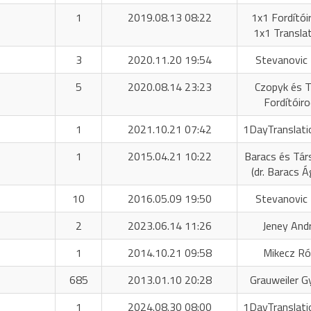
1
2019.08.13 08:22
1x1 Fordítóir
1x1 Transla
3
2020.11.20 19:54
Stevanovic 
5
2020.08.14 23:23
Czopyk és T
Fordítóir
1
2021.10.21 07:42
1DayTranslati
1
2015.04.21 10:22
Baracs és Tár
(dr. Baracs 
10
2016.05.09 19:50
Stevanovic 
2
2023.06.14 11:26
Jeney And
1
2014.10.21 09:58
Mikecz R
685
2013.01.10 20:28
Grauweiler G
1
2024.08.30 08:00
1DayTranslati