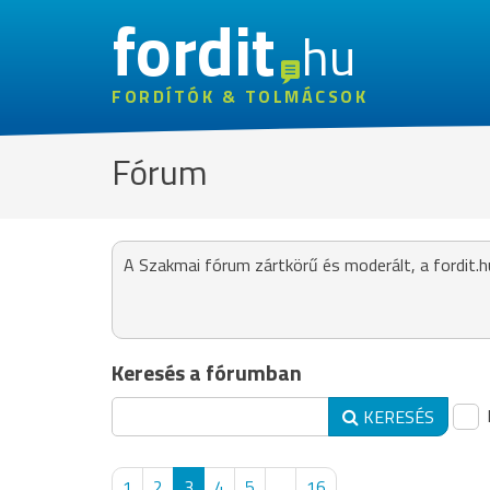
fordit
hu
FORDÍTÓK & TOLMÁCSOK
Fórum
A Szakmai fórum zártkörű és moderált, a fordit.h
Keresés a fórumban
KERESÉS
1
2
3
4
5
...
16