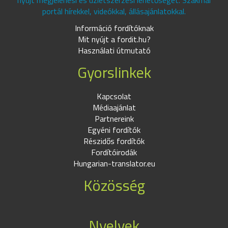
nyújt megjelenési és üzletszerzési lehetőséget. Szakmai
portál hírekkel, videókkal, állásajánlatokkal.
Információ fordítóknak
Mit nyújt a fordit.hu?
Használati útmutató
Gyorslinkek
Kapcsolat
Médiaajánlat
Partnereink
Egyéni fordítók
Részidős fordítók
Fordítóirodák
Hungarian-translator.eu
Közösség
Nyelvek