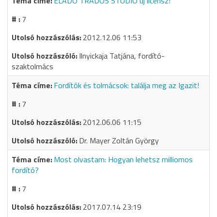
ELADÓ TRADOS STUDIO új licensz!
7
2012.12.06 11:53
Ilnyickaja Tatjána, fordító-
szaktolmács
Fordítók és tolmácsok: találja meg az Igazit!
7
2012.06.06 11:15
Dr. Mayer Zoltán György
Most olvastam: Hogyan lehetsz milliomos
fordító?
7
2017.07.14 23:19