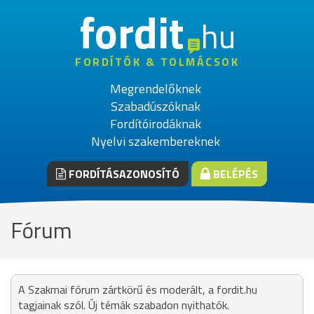
fordit
hu
FORDÍTÓK & TOLMÁCSOK
Megrendelőknek
Szabadúszóknak
Fordítóirodáknak
Nyelvi szakembereknek
FORDÍTÁSAZONOSÍTÓ
BELÉPÉS
Fórum
A Szakmai fórum zártkörű és moderált, a fordit.hu
tagjainak szól. Új témák szabadon nyithatók.