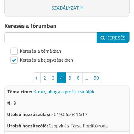
SZABÁLYZAT
Keresés a fórumban
KERESÉS
Keresés a témákban
Keresés a bejegyzésekben
1
2
3
4
5
6
...
50
K-min, ahogy a profik csinálják
9
2019.04.28 14:17
Czopyk és Társa Fordítóiroda