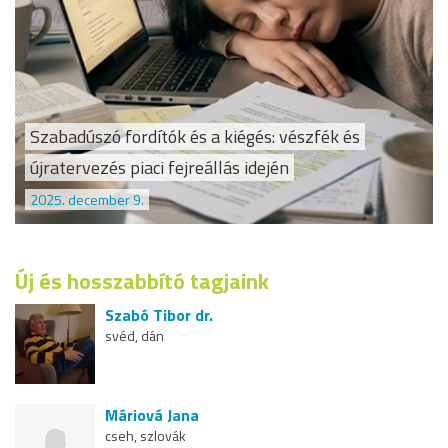
Szabadúszó fordítók és a kiégés: vészfék és
újratervezés piaci fejreállás idején
2025. december 9.
Új és hosszabbító tagjaink
Szabó Tibor dr.
svéd, dán
Máriová Jana
cseh, szlovák