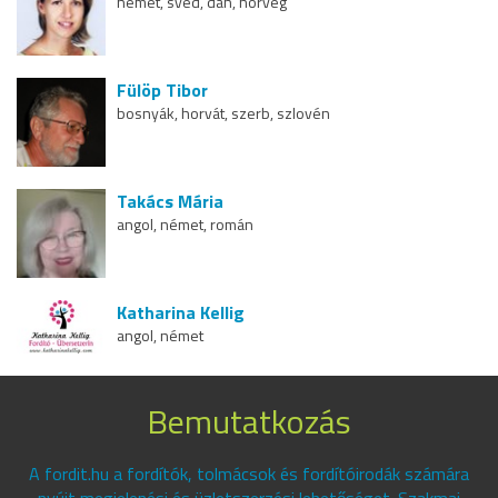
német, svéd, dán, norvég
Fülöp Tibor
bosnyák, horvát, szerb, szlovén
Takács Mária
angol, német, román
Katharina Kellig
angol, német
Bemutatkozás
A fordit.hu a fordítók, tolmácsok és fordítóirodák számára