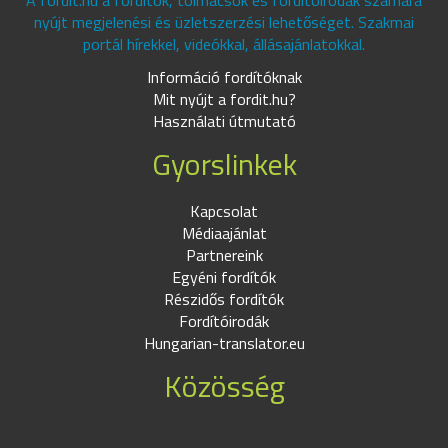
A fordit.hu a fordítók, tolmácsok és fordítóirodák számára
nyújt megjelenési és üzletszerzési lehetőséget. Szakmai
portál hírekkel, videókkal, állásajánlatokkal.
Információ fordítóknak
Mit nyújt a fordit.hu?
Használati útmutató
Gyorslinkek
Kapcsolat
Médiaajánlat
Partnereink
Egyéni fordítók
Részidős fordítók
Fordítóirodák
Hungarian-translator.eu
Közösség