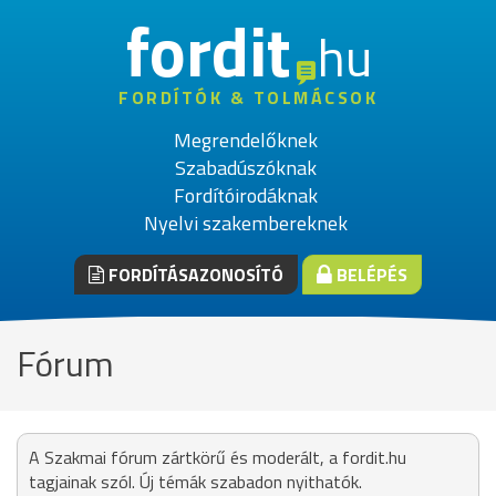
fordit
hu
FORDÍTÓK & TOLMÁCSOK
Megrendelőknek
Szabadúszóknak
Fordítóirodáknak
Nyelvi szakembereknek
FORDÍTÁSAZONOSÍTÓ
BELÉPÉS
Fórum
A Szakmai fórum zártkörű és moderált, a fordit.hu
tagjainak szól. Új témák szabadon nyithatók.