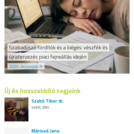
Szabadúszó fordítók és a kiégés: vészfék és
újratervezés piaci fejreállás idején
2025. december 9.
Új és hosszabbító tagjaink
Szabó Tibor dr.
svéd, dán
Máriová Jana