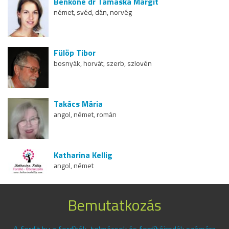
Benkőné dr Tamaska Margit
német, svéd, dán, norvég
Fülöp Tibor
bosnyák, horvát, szerb, szlovén
Takács Mária
angol, német, román
Katharina Kellig
angol, német
Bemutatkozás