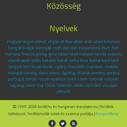
Közösség
Nyelvek
magyar angol német afgán afrikai albán arab azeri belorusz
bengáli bolgár bosnyák cseh dari dán eszperantó észt finn
flamand francia görög grúz héber hindi holland horvát indonéz
izlandi japán jiddis katalán kazah kelta kínai koreai kurd latin
lengyel lett litván lovári cigány macedón mandarin moldáv
mongol norvég olasz orosz ógörög ótörök örmény perzsa
portugál román ruszin spanyol svéd szerb szlovák szlovén
tagalog tamil thai török türkmén ukrán vietnámi viszajan
jelnyelv
1999-2026 fordit.hu és hungarian-translator.eu | fordítók,
tolmácsok, fordítóirodák üzleti és szakmai portálja |
Könyvelők.hu