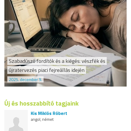
Szabadúszó fordítók és a kiégés: vészfék és
újratervezés piaci fejreállás idején
2025. december 9.
Új és hosszabbító tagjaink
Kis Miklós Róbert
angol, német