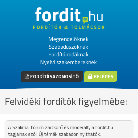
fordit
hu
FORDÍTÓK & TOLMÁCSOK
Megrendelőknek
Szabadúszóknak
Fordítóirodáknak
Nyelvi szakembereknek
FORDÍTÁSAZONOSÍTÓ
BELÉPÉS
Felvidéki fordítók figyelmébe:
A Szakmai fórum zártkörű és moderált, a fordit.hu
tagjainak szól. Új témák szabadon nyithatók.