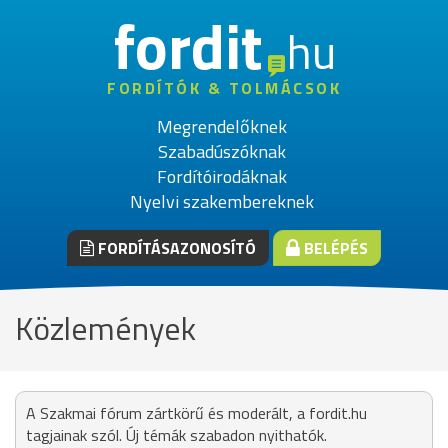
fordit
hu
FORDÍTÓK & TOLMÁCSOK
Megrendelőknek
Szabadúszóknak
Fordítóirodáknak
Nyelvi szakembereknek
FORDÍTÁSAZONOSÍTÓ
BELÉPÉS
Közlemények
A Szakmai fórum zártkörű és moderált, a fordit.hu
tagjainak szól. Új témák szabadon nyithatók.