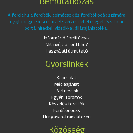
Bemutatkozás
A fordit.hu a fordítók, tolmácsok és fordítóirodák számára
nyújt megjelenési és üzletszerzési lehetőséget. Szakmai
portál hírekkel, videókkal, állásajánlatokkal.
Információ fordítóknak
Mit nyújt a fordit.hu?
Használati útmutató
Gyorslinkek
Kapcsolat
Médiaajánlat
Partnereink
Egyéni fordítók
Részidős fordítók
Fordítóirodák
Hungarian-translator.eu
Közösség