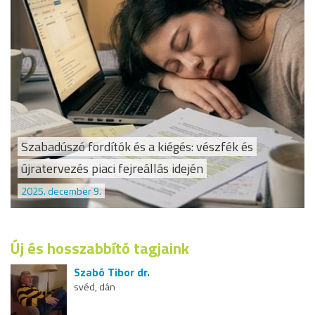
Szabadúszó fordítók és a kiégés: vészfék és
újratervezés piaci fejreállás idején
2025. december 9.
Új és hosszabbító tagjaink
Szabó Tibor dr.
svéd, dán