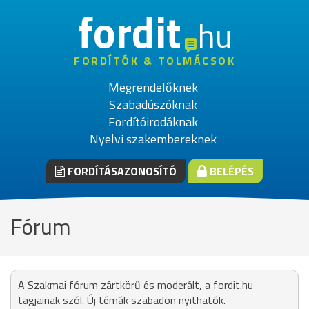
fordit
hu
FORDÍTÓK & TOLMÁCSOK
Megrendelőknek
Szabadúszóknak
Fordítóirodáknak
Nyelvi szakembereknek
FORDÍTÁSAZONOSÍTÓ
BELÉPÉS
Fórum
A Szakmai fórum zártkörű és moderált, a fordit.hu
tagjainak szól. Új témák szabadon nyithatók.