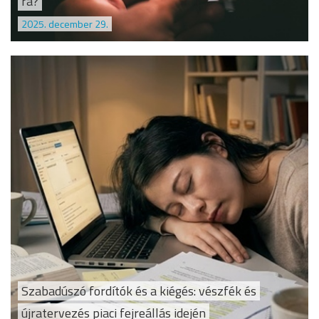
ra?
2025. december 29.
Szabadúszó fordítók és a kiégés: vészfék és
újratervezés piaci fejreállás idején