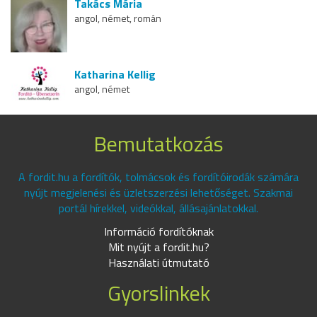
Takács Mária
angol, német, román
Katharina Kellig
angol, német
Bemutatkozás
A fordit.hu a fordítók, tolmácsok és fordítóirodák számára
nyújt megjelenési és üzletszerzési lehetőséget. Szakmai
portál hírekkel, videókkal, állásajánlatokkal.
Információ fordítóknak
Mit nyújt a fordit.hu?
Használati útmutató
Gyorslinkek