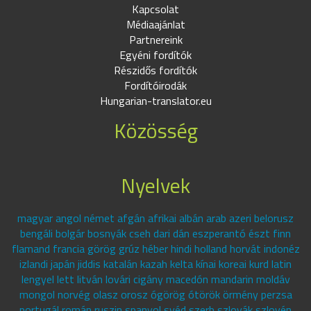
Kapcsolat
Médiaajánlat
Partnereink
Egyéni fordítók
Részidős fordítók
Fordítóirodák
Hungarian-translator.eu
Közösség
Nyelvek
magyar angol német afgán afrikai albán arab azeri belorusz
bengáli bolgár bosnyák cseh dari dán eszperantó észt finn
flamand francia görög grúz héber hindi holland horvát indonéz
izlandi japán jiddis katalán kazah kelta kínai koreai kurd latin
lengyel lett litván lovári cigány macedón mandarin moldáv
mongol norvég olasz orosz ógörög ótörök örmény perzsa
portugál román ruszin spanyol svéd szerb szlovák szlovén