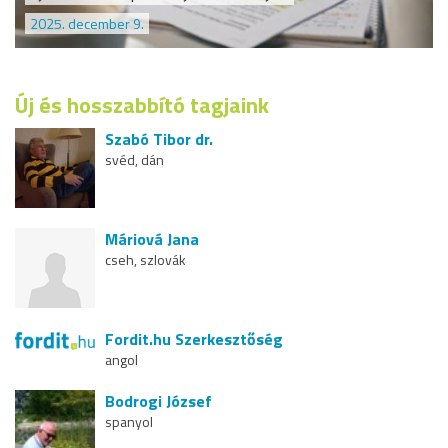
2025. december 9.
Új és hosszabbító tagjaink
Szabó Tibor dr.
svéd, dán
Máriová Jana
cseh, szlovák
Fordit.hu Szerkesztőség
angol
Bodrogi József
spanyol