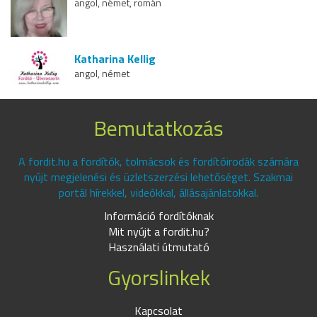
angol, német, román
Katharina Kellig
angol, német
Bemutatkozás
A fordit.hu a fordítók, tolmácsok és fordítóirodák számára
nyújt megjelenési és üzletszerzési lehetőséget. Szakmai
portál hírekkel, videókkal, állásajánlatokkal.
Információ fordítóknak
Mit nyújt a fordit.hu?
Használati útmutató
Gyorslinkek
Kapcsolat