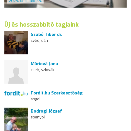
2025. december 9.
Új és hosszabbító tagjaink
Szabó Tibor dr.
svéd, dán
Máriová Jana
cseh, szlovák
Fordit.hu Szerkesztőség
angol
Bodrogi József
spanyol