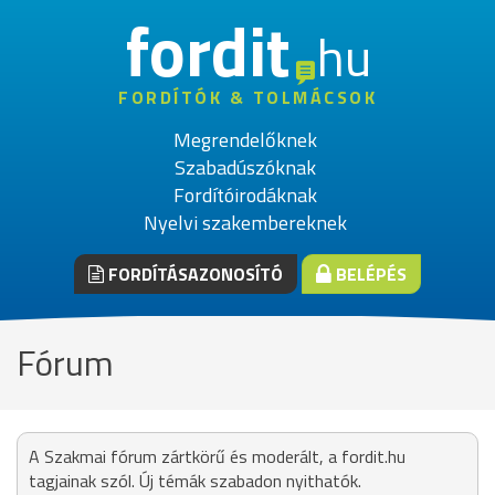
fordit
hu
FORDÍTÓK & TOLMÁCSOK
Megrendelőknek
Szabadúszóknak
Fordítóirodáknak
Nyelvi szakembereknek
FORDÍTÁSAZONOSÍTÓ
BELÉPÉS
Fórum
A Szakmai fórum zártkörű és moderált, a fordit.hu
tagjainak szól. Új témák szabadon nyithatók.