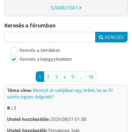
SZABÁLYZAT
Keresés a fórumban
KERESÉS
Keresés a témákban
Keresés a bejegyzésekben
1
2
3
4
5
...
16
Mennyit ér valójában egy óránk, ha az AI
szinte ingyen dolgozik?
3
2026.08.07 01:38
Stevanovic Iván