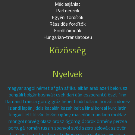
Médiaajánlat
Partnereink
Egyéni fordítók
Részidős fordítók
Fordítóirodák
Hungarian-translator.eu
Közösség
Nyelvek
magyar angol német afgán afrikai albán arab azeri belorusz
bengáli bolgár bosnyák cseh dari dán eszperantó észt finn
flamand francia görög grúz héber hindi holland horvát indonéz
izlandi japán jiddis katalán kazah kelta kínai koreai kurd latin
lengyel lett litván lovári cigány macedón mandarin moldáv
mongol norvég olasz orosz ógörög ótörök örmény perzsa
portugál román ruszin spanyol svéd szerb szlovák szlovén
tagalog tamil thai török türkmén ukrán vietnámi viszajan