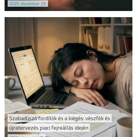
2025. december 29.
Szabadúszó fordítók és a kiégés: vészfék és
újratervezés piaci fejreállás idején