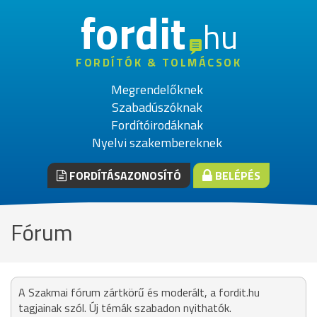
fordit
hu
FORDÍTÓK & TOLMÁCSOK
Megrendelőknek
Szabadúszóknak
Fordítóirodáknak
Nyelvi szakembereknek
FORDÍTÁSAZONOSÍTÓ
BELÉPÉS
Fórum
A Szakmai fórum zártkörű és moderált, a fordit.hu
tagjainak szól. Új témák szabadon nyithatók.