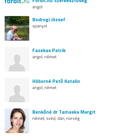
Fordit.hu Szerkesztőség
angol
Bodrogi József
spanyol
Fazekas Patrik
angol, német
Hóborné Pető Katalin
angol, német
Benkőné dr Tamaska Margit
német, svéd, dán, norvég