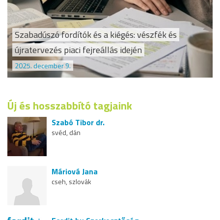
Szabadúszó fordítók és a kiégés: vészfék és
újratervezés piaci fejreállás idején
2025. december 9.
Új és hosszabbító tagjaink
Szabó Tibor dr.
svéd, dán
Máriová Jana
cseh, szlovák