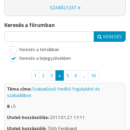
SZABÁLYZAT
Keresés a fórumban
KERESÉS
Keresés a témákban
Keresés a bejegyzésekben
1
2
3
4
5
6
...
16
Szabadúszó fordító fogolyként és
szabadlábon
5
2017.01.27 17:11
Tóth Ferdinand