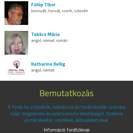
Fülöp Tibor
bosnyák, horvát, szerb, szlovén
Takács Mária
angol, német, román
Katharina Kellig
angol, német
Bemutatkozás
A fordit.hu a fordítók, tolmácsok és fordítóirodák számára
nyújt megjelenési és üzletszerzési lehetőséget. Szakmai
portál hírekkel, videókkal, állásajánlatokkal.
Információ fordítóknak