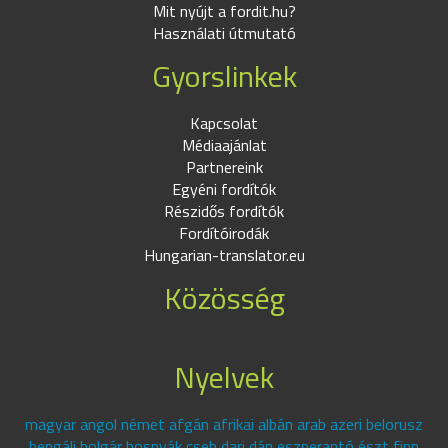
Mit nyújt a fordit.hu?
Használati útmutató
Gyorslinkek
Kapcsolat
Médiaajánlat
Partnereink
Egyéni fordítók
Részidős fordítók
Fordítóirodák
Hungarian-translator.eu
Közösség
Nyelvek
magyar angol német afgán afrikai albán arab azeri belorusz
bengáli bolgár bosnyák cseh dari dán eszperantó észt finn