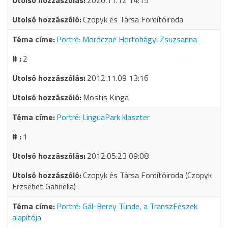
2020.11.12 14:15
Czopyk és Társa Fordítóiroda
Portré: Moróczné Hortobágyi Zsuzsanna
2
2012.11.09 13:16
Mostis Kinga
Portré: LinguaPark klaszter
1
2012.05.23 09:08
Czopyk és Társa Fordítóiroda (Czopyk
Erzsébet Gabriella)
Portré: Gál-Berey Tünde, a TranszFészek
alapítója