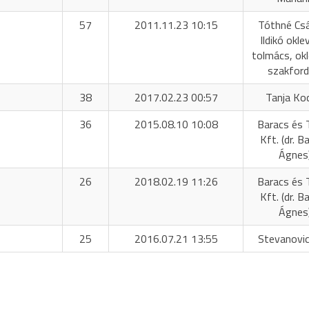
57
2011.11.23 10:15
Tóthné Cs
Ildikó okle
tolmács, okl
szakford
38
2017.02.23 00:57
Tanja Ko
36
2015.08.10 10:08
Baracs és 
Kft. (dr. B
Ágnes
26
2018.02.19 11:26
Baracs és 
Kft. (dr. B
Ágnes
25
2016.07.21 13:55
Stevanovic