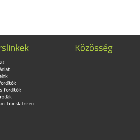
slinkek
Közösség
at
ánlat
eink
fordítók
s fordítók
irodák
an-translator.eu