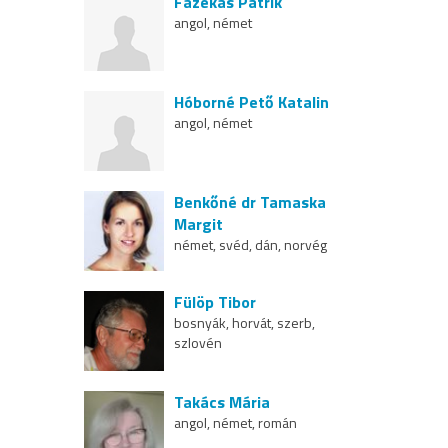
Fazekas Patrik
angol, német
Hóborné Pető Katalin
angol, német
Benkőné dr Tamaska
Margit
német, svéd, dán, norvég
Fülöp Tibor
bosnyák, horvát, szerb,
szlovén
Takács Mária
angol, német, román