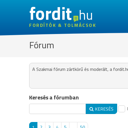
fordit
hu
FORDÍTÓK & TOLMÁCSOK
Fórum
A Szakmai fórum zártkörű és moderált, a fordit.h
Keresés a fórumban
KERESÉS
1
2
3
4
5
...
50