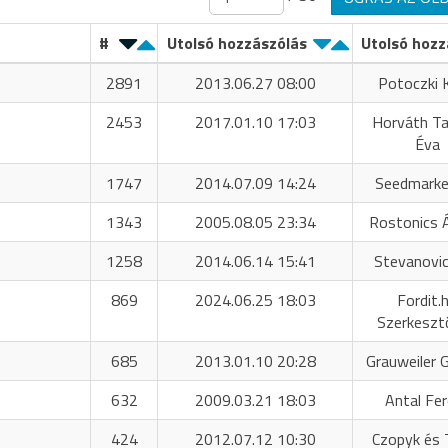
#
Utolsó hozzászólás
Utolsó hozz
2891
2013.06.27 08:00
Potoczki K
2453
2017.01.10 17:03
Horváth T
Éva
1747
2014.07.09 14:24
Seedmarke
1343
2005.08.05 23:34
Rostonics 
1258
2014.06.14 15:41
Stevanovic
869
2024.06.25 18:03
Fordit.
Szerkeszt
685
2013.01.10 20:28
Grauweiler 
632
2009.03.21 18:03
Antal Fe
424
2012.07.12 10:30
Czopyk és 