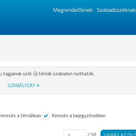
Megrendelőknek
Szabadúszóknak
u tagjainak szól. Új témák szabadon nyithatók.
SZABÁLYZAT
Keresés a témákban
Keresés a bejegyzésekben
/ 50
UGRÁS AZ OL