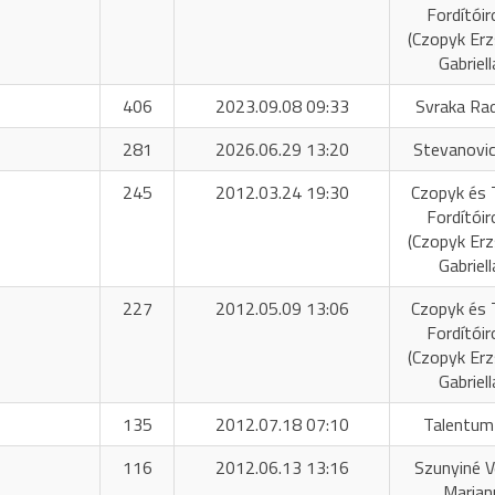
Fordítóir
(Czopyk Er
Gabriell
406
2023.09.08 09:33
Svraka Ra
281
2026.06.29 13:20
Stevanovic
245
2012.03.24 19:30
Czopyk és 
Fordítóir
(Czopyk Er
Gabriell
227
2012.05.09 13:06
Czopyk és 
Fordítóir
(Czopyk Er
Gabriell
135
2012.07.18 07:10
Talentum
116
2012.06.13 13:16
Szunyiné 
Marian