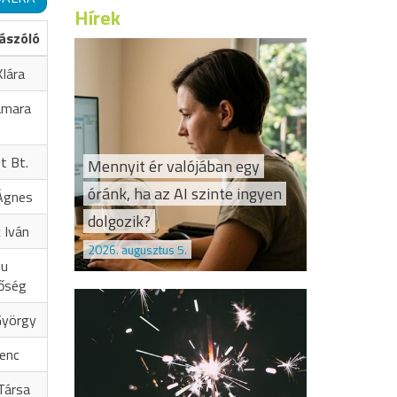
Hírek
ászóló
lára
amara
t Bt.
Mennyit ér valójában egy
óránk, ha az AI szinte ingyen
Ágnes
dolgozik?
 Iván
2026. augusztus 5.
hu
őség
György
renc
Társa