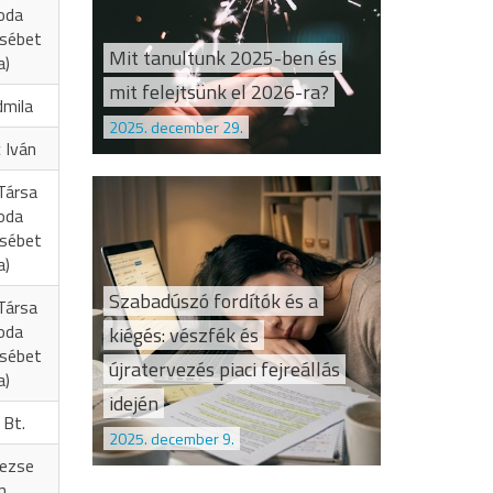
oda
zsébet
Mit tanultunk 2025-ben és
a)
mit felejtsünk el 2026-ra?
dmila
2025. december 29.
 Iván
Társa
oda
zsébet
a)
Szabadúszó fordítók és a
Társa
oda
kiégés: vészfék és
zsébet
újratervezés piaci fejreállás
a)
idején
 Bt.
2025. december 9.
Vezse
n