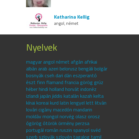
Katharina Kellig
angol, német
Nyelvek
magyar angol német afgán afrikai
albán arab azeri belorusz bengáli bolgár
bosnyák cseh dari dán eszperantó
észt finn flamand francia görög grúz
héber hindi holland horvát indonéz
izlandi japán jiddis katalán kazah kelta
kínai koreai kurd latin lengyel lett litván
lovári cigány macedón mandarin
moldáv mongol norvég olasz orosz
ógörög ótörök örmény perzsa
portugál román ruszin spanyol svéd
szerb szlovák szlovén tagalog tamil