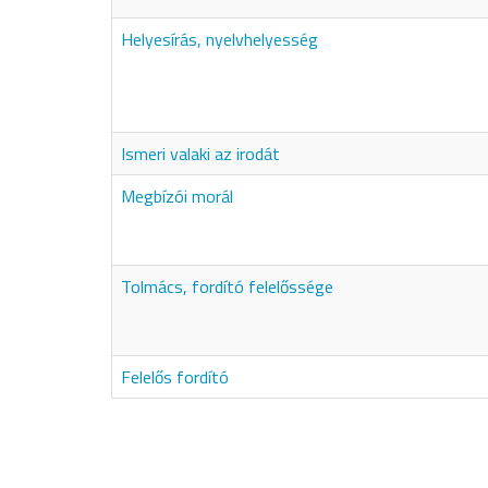
Helyesírás, nyelvhelyesség
Ismeri valaki az irodát
Megbízói morál
Tolmács, fordító felelőssége
Felelős fordító