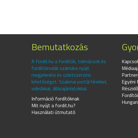
Bemutatkozás
Gyor
A fordit.hu a fordítók, tolmácsok és
Kapcsol
fordítóirodák számára nyújt
Médiaaj
megjelenési és üzletszerzési
Partner
lehetőséget. Szakmai portál hírekkel,
Egyéni 
videókkal, állásajánlatokkal.
Részidő
Fordító
Információ fordítóknak
Hungari
Mit nyújt a fordit.hu?
Használati útmutató