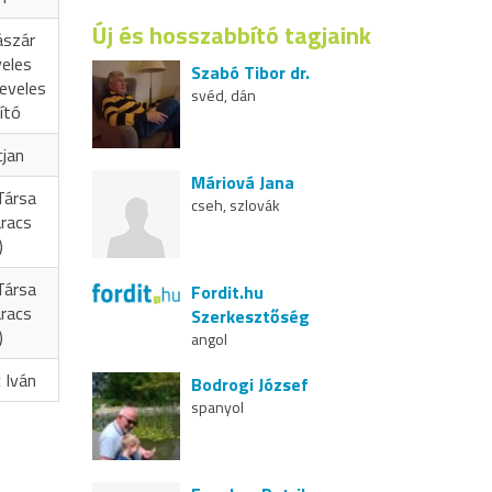
Új és hosszabbító tagjaink
ászár
veles
Szabó Tibor dr.
eveles
svéd, dán
ító
cjan
Máriová Jana
Társa
cseh, szlovák
aracs
)
Társa
Fordit.hu
aracs
Szerkesztőség
)
angol
 Iván
Bodrogi József
spanyol