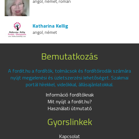
angol, német, román
Katharina Kellig
angol, német
Bemutatkozás
A fordit.hu a fordítók, tolmácsok és fordítóirodák számára
nyújt megjelenési és üzletszerzési lehetőséget. Szakmai
portál hírekkel, videókkal, állásajánlatokkal.
Információ fordítóknak
Mit nyújt a fordit.hu?
Használati útmutató
Gyorslinkek
Kapcsolat