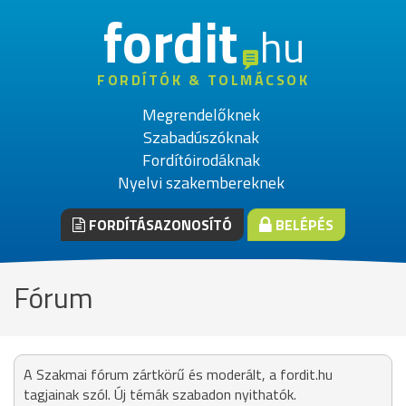
fordit
hu
FORDÍTÓK & TOLMÁCSOK
Megrendelőknek
Szabadúszóknak
Fordítóirodáknak
Nyelvi szakembereknek
FORDÍTÁSAZONOSÍTÓ
BELÉPÉS
Fórum
A Szakmai fórum zártkörű és moderált, a fordit.hu
tagjainak szól. Új témák szabadon nyithatók.