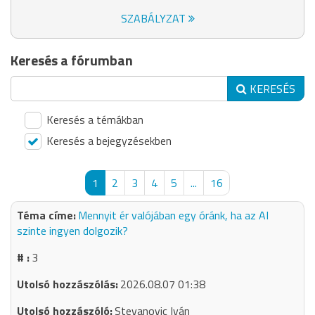
SZABÁLYZAT
Keresés a fórumban
KERESÉS
Keresés a témákban
Keresés a bejegyzésekben
1
2
3
4
5
...
16
Mennyit ér valójában egy óránk, ha az AI
szinte ingyen dolgozik?
3
2026.08.07 01:38
Stevanovic Iván