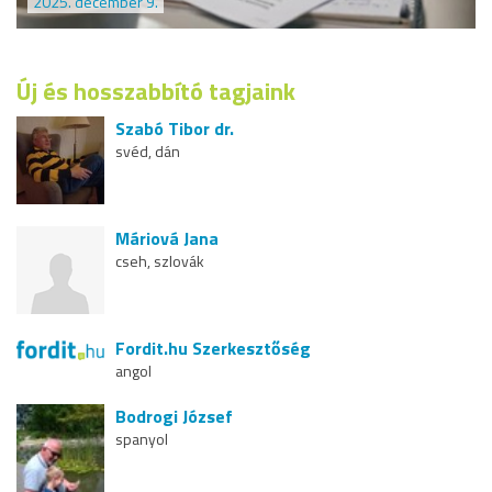
2025. december 9.
Új és hosszabbító tagjaink
Szabó Tibor dr.
svéd, dán
Máriová Jana
cseh, szlovák
Fordit.hu Szerkesztőség
angol
Bodrogi József
spanyol