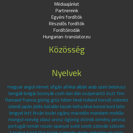
Médiaajánlat
Partnereink
Egyéni fordítók
Részidős fordítók
Fordítóirodák
Hungarian-translator.eu
Közösség
Nyelvek
magyar angol német afgán afrikai albán arab azeri belorusz
bengáli bolgár bosnyák cseh dari dán eszperantó észt finn
flamand francia görög grúz héber hindi holland horvát indonéz
izlandi japán jiddis katalán kazah kelta kínai koreai kurd latin
lengyel lett litván lovári cigány macedón mandarin moldáv
mongol norvég olasz orosz ógörög ótörök örmény perzsa
portugál román ruszin spanyol svéd szerb szlovák szlovén
tagalog tamil thai török türkmén ukrán vietnámi viszajan