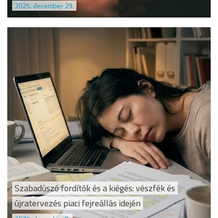
2025. december 29.
Szabadúszó fordítók és a kiégés: vészfék és
újratervezés piaci fejreállás idején