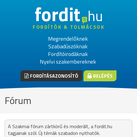
fordit
hu
FORDÍTÓK & TOLMÁCSOK
Megrendelőknek
Szabadúszóknak
Fordítóirodáknak
Nyelvi szakembereknek
FORDÍTÁSAZONOSÍTÓ
BELÉPÉS
Fórum
A Szakmai fórum zártkörű és moderált, a fordit.hu
tagjainak szól. Új témák szabadon nyithatók.