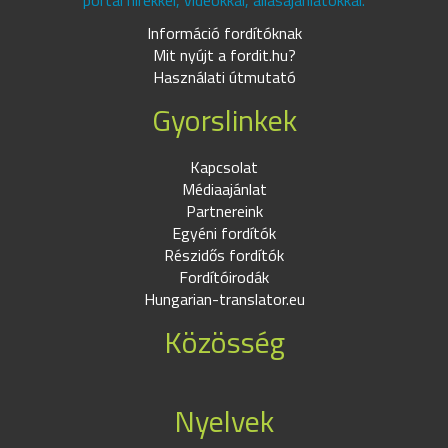
portál hírekkel, videókkal, állásajánlatokkal.
Információ fordítóknak
Mit nyújt a fordit.hu?
Használati útmutató
Gyorslinkek
Kapcsolat
Médiaajánlat
Partnereink
Egyéni fordítók
Részidős fordítók
Fordítóirodák
Hungarian-translator.eu
Közösség
Nyelvek