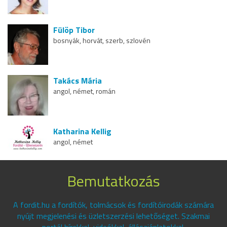
Fülöp Tibor
bosnyák, horvát, szerb, szlovén
Takács Mária
angol, német, román
Katharina Kellig
angol, német
Bemutatkozás
A fordit.hu a fordítók, tolmácsok és fordítóirodák számára
nyújt megjelenési és üzletszerzési lehetőséget. Szakmai