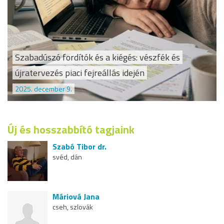
Szabadúszó fordítók és a kiégés: vészfék és
újratervezés piaci fejreállás idején
2025. december 9.
Új és hosszabbító tagjaink
Szabó Tibor dr.
svéd, dán
Máriová Jana
cseh, szlovák