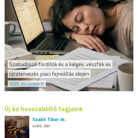
Szabadúszó fordítók és a kiégés: vészfék és
újratervezés piaci fejreállás idején
2025. december 9.
Új és hosszabbító tagjaink
Szabó Tibor dr.
svéd, dán