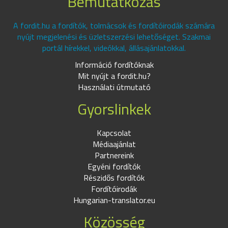
Bemutatkozás
A fordit.hu a fordítók, tolmácsok és fordítóirodák számára
nyújt megjelenési és üzletszerzési lehetőséget. Szakmai
portál hírekkel, videókkal, állásajánlatokkal.
Információ fordítóknak
Mit nyújt a fordit.hu?
Használati útmutató
Gyorslinkek
Kapcsolat
Médiaajánlat
Partnereink
Egyéni fordítók
Részidős fordítók
Fordítóirodák
Hungarian-translator.eu
Közösség