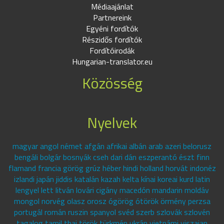
Médiaajánlat
Partnereink
Egyéni fordítók
Részidős fordítók
Fordítóirodák
Hungarian-translator.eu
Közösség
Nyelvek
magyar angol német afgán afrikai albán arab azeri belorusz
bengáli bolgár bosnyák cseh dari dán eszperantó észt finn
flamand francia görög grúz héber hindi holland horvát indonéz
izlandi japán jiddis katalán kazah kelta kínai koreai kurd latin
lengyel lett litván lovári cigány macedón mandarin moldáv
mongol norvég olasz orosz ógörög ótörök örmény perzsa
portugál román ruszin spanyol svéd szerb szlovák szlovén
tagalog tamil thai török türkmén ukrán vietnámi viszajan