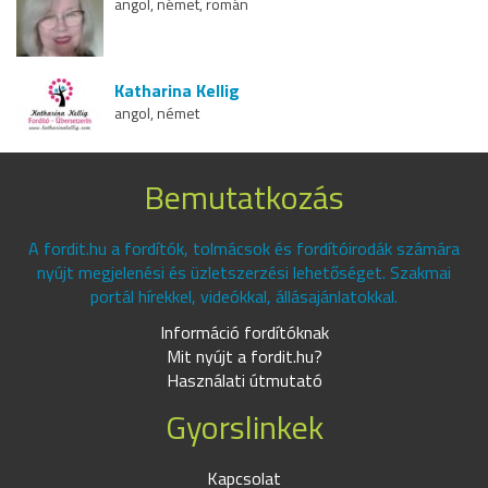
angol, német, román
Katharina Kellig
angol, német
Bemutatkozás
A fordit.hu a fordítók, tolmácsok és fordítóirodák számára
nyújt megjelenési és üzletszerzési lehetőséget. Szakmai
portál hírekkel, videókkal, állásajánlatokkal.
Információ fordítóknak
Mit nyújt a fordit.hu?
Használati útmutató
Gyorslinkek
Kapcsolat