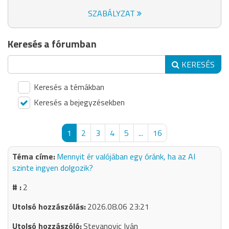
SZABÁLYZAT
Keresés a fórumban
KERESÉS
Keresés a témákban
Keresés a bejegyzésekben
1
2
3
4
5
...
16
Mennyit ér valójában egy óránk, ha az AI
szinte ingyen dolgozik?
2
2026.08.06 23:21
Stevanovic Iván