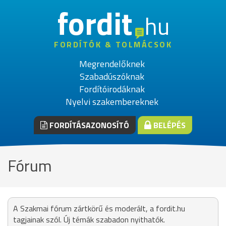
fordit
hu
FORDÍTÓK & TOLMÁCSOK
Megrendelőknek
Szabadúszóknak
Fordítóirodáknak
Nyelvi szakembereknek
FORDÍTÁSAZONOSÍTÓ
BELÉPÉS
Fórum
A Szakmai fórum zártkörű és moderált, a fordit.hu
tagjainak szól. Új témák szabadon nyithatók.