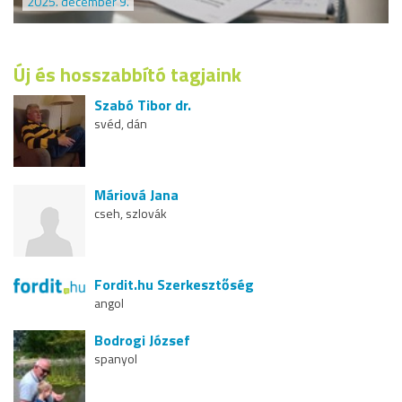
2025. december 9.
Új és hosszabbító tagjaink
Szabó Tibor dr.
svéd, dán
Máriová Jana
cseh, szlovák
Fordit.hu Szerkesztőség
angol
Bodrogi József
spanyol