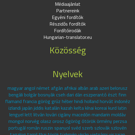
Médiaajánlat
Partnereink
Egyéni fordítók
Részidős fordítók
Fordítóirodák
Hungarian-translator.eu
Közösség
Nyelvek
magyar angol német afgán afrikai albán arab azeri belorusz
bengáli bolgár bosnyák cseh dari dán eszperantó észt finn
flamand francia görög grúz héber hindi holland horvát indonéz
izlandi japán jiddis katalán kazah kelta kínai koreai kurd latin
lengyel lett litván lovári cigány macedón mandarin moldáv
mongol norvég olasz orosz ógörög ótörök örmény perzsa
portugál román ruszin spanyol svéd szerb szlovák szlovén
tagalog tamil thai török türkmén ukrán vietnámi viszajan