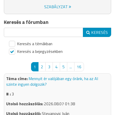
SZABÁLYZAT
Keresés a fórumban
KERESÉS
Keresés a témákban
Keresés a bejegyzésekben
1
2
3
4
5
...
16
Mennyit ér valójában egy óránk, ha az AI
szinte ingyen dolgozik?
3
2026.08.07 01:38
Stevanovic Iván