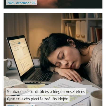
2025. december 29.
Szabadúszó fordítók és a kiégés: vészfék és
újratervezés piaci fejreállás idején