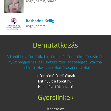
angol, német, román
Katharina Kellig
angol, német
Bemutatkozás
A fordit.hu a fordítók, tolmácsok és fordítóirodák számára
nyújt megjelenési és üzletszerzési lehetőséget. Szakmai
portál hírekkel, videókkal, állásajánlatokkal.
Információ fordítóknak
Mit nyújt a fordit.hu?
Használati útmutató
Gyorslinkek
Kapcsolat