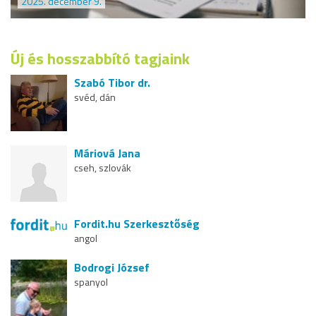
2025. december 9.
Új és hosszabbító tagjaink
Szabó Tibor dr.
svéd, dán
Máriová Jana
cseh, szlovák
Fordit.hu Szerkesztőség
angol
Bodrogi József
spanyol