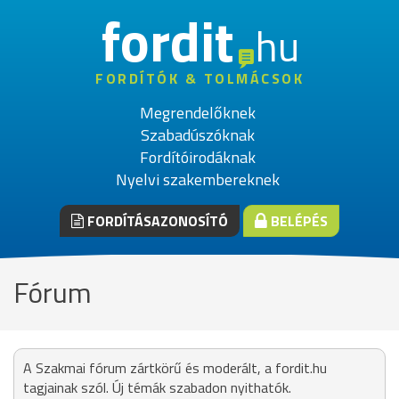
fordit
hu
FORDÍTÓK & TOLMÁCSOK
Megrendelőknek
Szabadúszóknak
Fordítóirodáknak
Nyelvi szakembereknek
FORDÍTÁSAZONOSÍTÓ
BELÉPÉS
Fórum
A Szakmai fórum zártkörű és moderált, a fordit.hu
tagjainak szól. Új témák szabadon nyithatók.