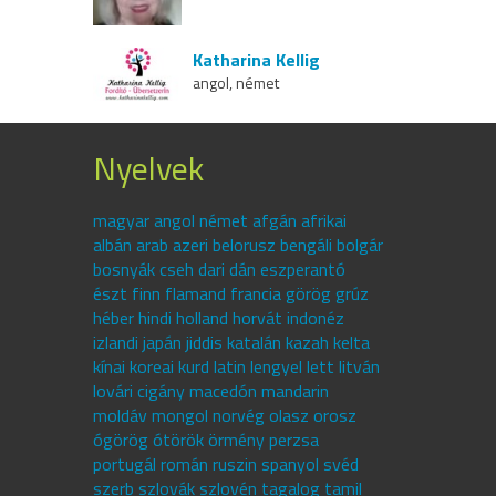
Katharina Kellig
angol, német
Nyelvek
magyar angol német afgán afrikai
albán arab azeri belorusz bengáli bolgár
bosnyák cseh dari dán eszperantó
észt finn flamand francia görög grúz
héber hindi holland horvát indonéz
izlandi japán jiddis katalán kazah kelta
kínai koreai kurd latin lengyel lett litván
lovári cigány macedón mandarin
moldáv mongol norvég olasz orosz
ógörög ótörök örmény perzsa
portugál román ruszin spanyol svéd
szerb szlovák szlovén tagalog tamil