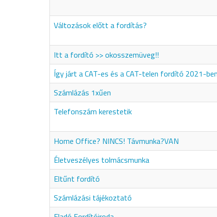
Változások előtt a fordítás?
Itt a fordító >> okosszemüveg!!
Így járt a CAT-es és a CAT-telen fordító 2021-be
Számlázás 1xűen
Telefonszám kerestetik
Home Office? NINCS! Távmunka?VAN
Életveszélyes tolmácsmunka
Eltűnt fordító
Számlázási tájékoztató
Eladó Fordítóiroda