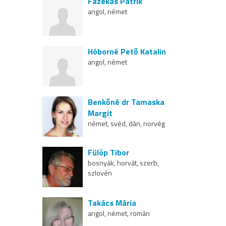
Fazekas Patrik
angol, német
Hóborné Pető Katalin
angol, német
Benkőné dr Tamaska
Margit
német, svéd, dán, norvég
Fülöp Tibor
bosnyák, horvát, szerb,
szlovén
Takács Mária
angol, német, román