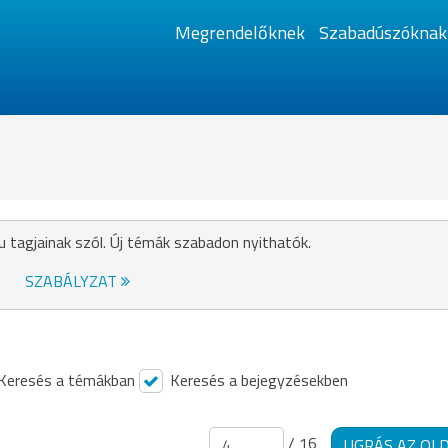
Megrendelőknek
Szabadúszóknak
u tagjainak szól. Új témák szabadon nyithatók.
SZABÁLYZAT
Keresés a témákban
Keresés a bejegyzésekben
/ 16
UGRÁS AZ OL