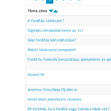
Téma címe
A fordítás színészet?
Digitális nomádokat keres az 1x1
Gépi fordítás lektoráltatása?
Áldott karácsonyi ünnepeket!
Fordit.hu funkciók bemutatása: ajánlatkérés és aj
Keserű hír
Jeromos Oroszlánja Díj idén is:
Ismét lehet jelentkezni >Juvenes
Mi történik, ha a fordító vagy tolmács hibát vét?