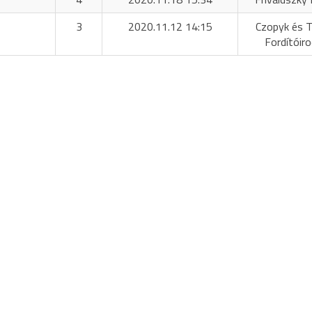
3
2020.11.12 14:15
Czopyk és T
Fordítóir