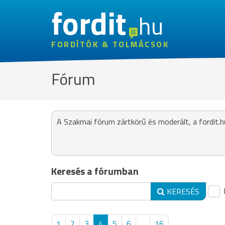
fordit
hu
FORDÍTÓK & TOLMÁCSOK
Fórum
A Szakmai fórum zártkörű és moderált, a fordit.h
Keresés a fórumban
KERESÉS
1
2
3
4
5
6
...
16