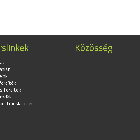
slinkek
Közösség
at
ánlat
eink
fordítók
s fordítók
irodák
an-translator.eu