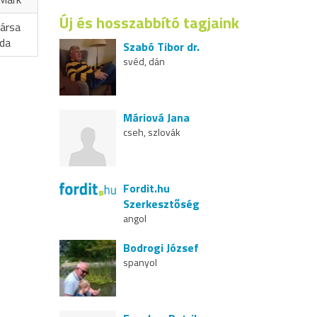
Új és hosszabbító tagjaink
ársa
oda
Szabó Tibor dr.
svéd, dán
Máriová Jana
cseh, szlovák
Fordit.hu
Szerkesztőség
angol
Bodrogi József
spanyol