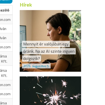
Hírek
ászóló
on.com
Iván
Iván
Mennyit ér valójában egy
on.com
óránk, ha az AI szinte ingyen
ársa
dolgozik?
 Kft.
2026. augusztus 5.
ársa
 Kft.
on.com
on.com
ársa