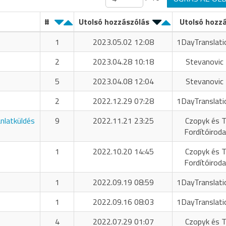
#
Utolsó hozzászólás
Utolsó hozz
1
2023.05.02 12:08
1DayTranslati
2
2023.04.28 10:18
Stevanovic 
5
2023.04.08 12:04
Stevanovic 
2
2022.12.29 07:28
1DayTranslati
ánlatküldés
9
2022.11.21 23:25
Czopyk és T
Fordítóiroda
1
2022.10.20 14:45
Czopyk és T
Fordítóiroda
1
2022.09.19 08:59
1DayTranslati
1
2022.09.16 08:03
1DayTranslati
4
2022.07.29 01:07
Czopyk és T