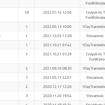
Fordítóiroda
18
2022.07.14 12:50
Czopyk és T
Fordítóiroda
1
2022.05.13 10:00
1DayTranslati
n
1
2021.12.03 17:28
Stevanovic 
1
2021.10.21 07:42
1DayTranslati
7
2021.10.21 07:29
Czopyk és T
Fordítóir
2
2021.09.16 08:30
1DayTranslati
7
2021.05.11 22:01
Stevanovic 
2
2020.12.17 12:26
1DayTranslati
3
2020.11.20 19:54
Stevanovic 
4
2020.11.18 15:34
Frivaldszky