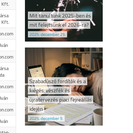
 Kft.
Mit tanultunk 2025-ben és
ársa
 Kft.
mit felejtsünk el 2026-ra?
on.com
2025. december 29.
Iván
on.com
ársa
oda
Szabadúszó fordítók és a
on.com
kiégés: vészfék és
Iván
újratervezés piaci fejreállás
idején
on.com
2025. december 9.
Iván
 Márk