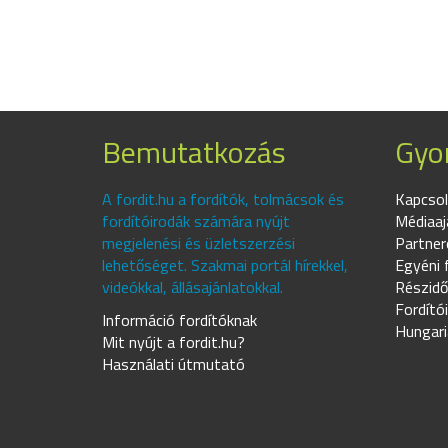
Bemutatkozás
Gyor
A fordit.hu a fordítók, tolmácsok és
Kapcsol
fordítóirodák számára nyújt
Médiaaj
megjelenési és üzletszerzési
Partner
lehetőséget. Szakmai portál hírekkel,
Egyéni 
videókkal, állásajánlatokkal.
Részidő
Fordító
Információ fordítóknak
Hungari
Mit nyújt a fordit.hu?
Használati útmutató