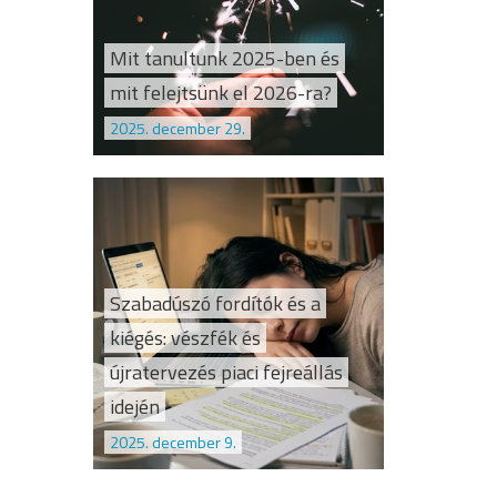
Mit tanultunk 2025-ben és
mit felejtsünk el 2026-ra?
2025. december 29.
Szabadúszó fordítók és a
kiégés: vészfék és
újratervezés piaci fejreállás
idején
2025. december 9.