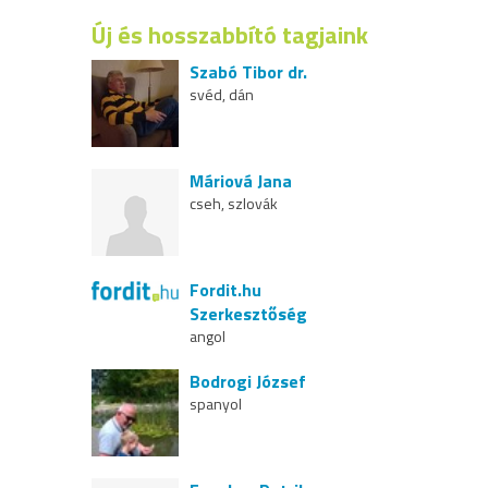
Új és hosszabbító tagjaink
Szabó Tibor dr.
svéd, dán
Máriová Jana
cseh, szlovák
Fordit.hu
Szerkesztőség
angol
Bodrogi József
spanyol