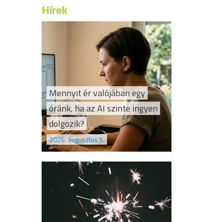
Hírek
Mennyit ér valójában egy
óránk, ha az AI szinte ingyen
dolgozik?
2026. augusztus 5.