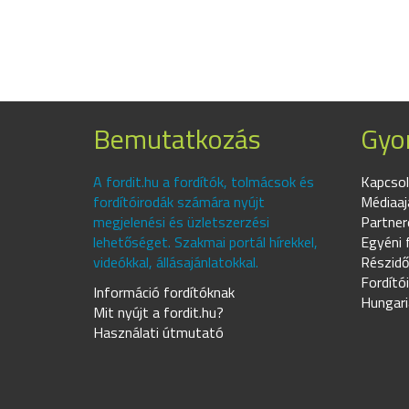
Bemutatkozás
Gyor
A fordit.hu a fordítók, tolmácsok és
Kapcsol
fordítóirodák számára nyújt
Médiaaj
megjelenési és üzletszerzési
Partner
lehetőséget. Szakmai portál hírekkel,
Egyéni 
videókkal, állásajánlatokkal.
Részidő
Fordító
Információ fordítóknak
Hungari
Mit nyújt a fordit.hu?
Használati útmutató