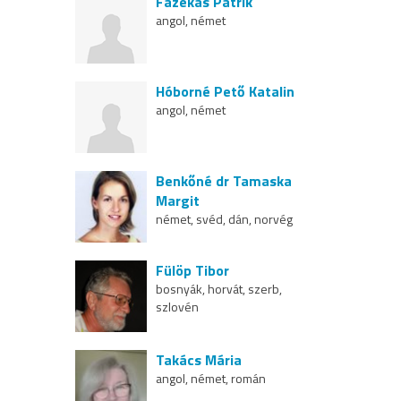
Fazekas Patrik
angol, német
Hóborné Pető Katalin
angol, német
Benkőné dr Tamaska
Margit
német, svéd, dán, norvég
Fülöp Tibor
bosnyák, horvát, szerb,
szlovén
Takács Mária
angol, német, román