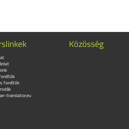
slinkek
Közösség
at
ánlat
eink
fordítók
s fordítók
irodák
an-translator.eu