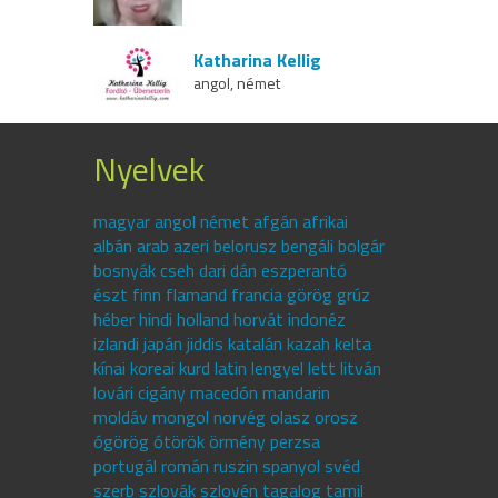
Katharina Kellig
angol, német
Nyelvek
magyar angol német afgán afrikai
albán arab azeri belorusz bengáli bolgár
bosnyák cseh dari dán eszperantó
észt finn flamand francia görög grúz
héber hindi holland horvát indonéz
izlandi japán jiddis katalán kazah kelta
kínai koreai kurd latin lengyel lett litván
lovári cigány macedón mandarin
moldáv mongol norvég olasz orosz
ógörög ótörök örmény perzsa
portugál román ruszin spanyol svéd
szerb szlovák szlovén tagalog tamil