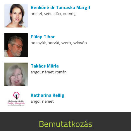
Benkőné dr Tamaska Margit
német, svéd, dán, norvég
Fülöp Tibor
bosnyák, horvát, szerb, szlovén
Takács Mária
angol, német, román
Katharina Kellig
angol, német
Bemutatkozás