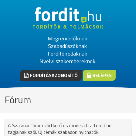
fordit
hu
FORDÍTÓK & TOLMÁCSOK
Megrendelőknek
Szabadúszóknak
Fordítóirodáknak
Nyelvi szakembereknek
FORDÍTÁSAZONOSÍTÓ
BELÉPÉS
Fórum
A Szakmai fórum zártkörű és moderált, a fordit.hu
tagjainak szól. Új témák szabadon nyithatók.