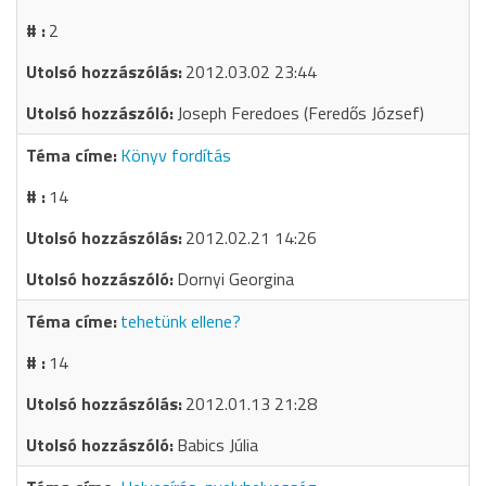
2
2012.03.02 23:44
Joseph Feredoes (Feredős József)
Könyv fordítás
14
2012.02.21 14:26
Dornyi Georgina
tehetünk ellene?
14
2012.01.13 21:28
Babics Júlia