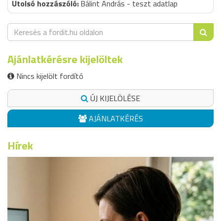
Bálint András - teszt adatlap
Ajánlatkérésre kijelöltek
Nincs kijelölt fordító
ÚJ KIJELÖLÉSE
AJÁNLATKÉRÉS
Hírek