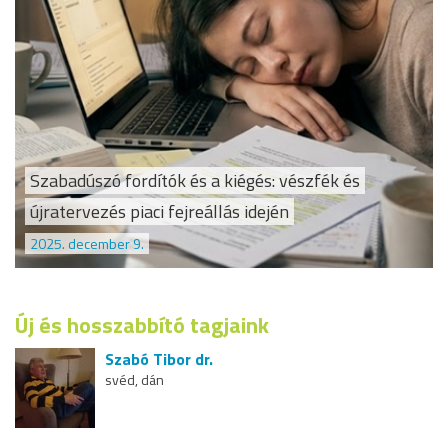
Szabadúszó fordítók és a kiégés: vészfék és
újratervezés piaci fejreállás idején
2025. december 9.
Új és hosszabbító tagjaink
Szabó Tibor dr.
svéd, dán