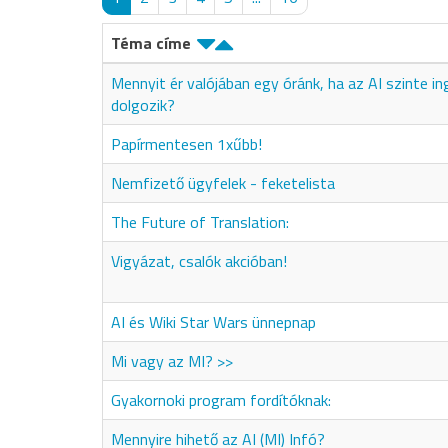
Téma címe
Mennyit ér valójában egy óránk, ha az AI szinte i
dolgozik?
Papírmentesen 1xűbb!
Nemfizető ügyfelek - feketelista
The Future of Translation:
Vigyázat, csalók akcióban!
AI és Wiki Star Wars ünnepnap
Mi vagy az MI? >>
Gyakornoki program fordítóknak:
Mennyire hihető az AI (MI) Infó?