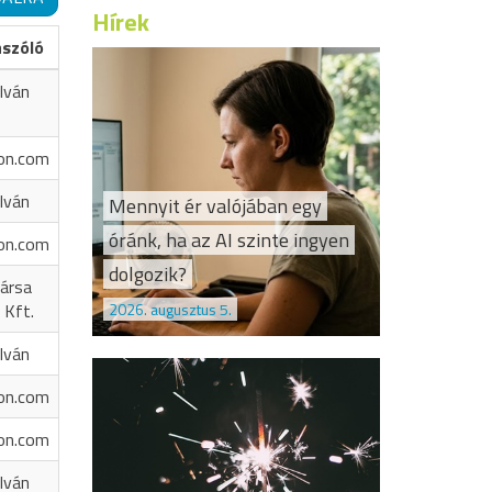
Hírek
ászóló
Iván
on.com
Iván
Mennyit ér valójában egy
óránk, ha az AI szinte ingyen
on.com
dolgozik?
ársa
2026. augusztus 5.
 Kft.
Iván
on.com
on.com
Iván