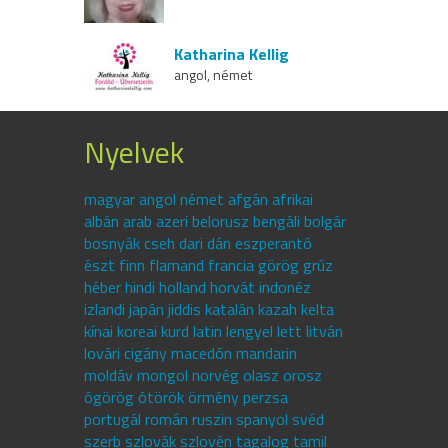
Katharina Kellig
angol, német
Nyelvek
magyar angol német afgán afrikai
albán arab azeri belorusz bengáli bolgár
bosnyák cseh dari dán eszperantó
észt finn flamand francia görög grúz
héber hindi holland horvát indonéz
izlandi japán jiddis katalán kazah kelta
kínai koreai kurd latin lengyel lett litván
lovári cigány macedón mandarin
moldáv mongol norvég olasz orosz
ógörög ótörök örmény perzsa
portugál román ruszin spanyol svéd
szerb szlovák szlovén tagalog tamil