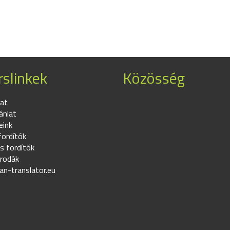
slinkek
Közösség
at
ánlat
eink
fordítók
s fordítók
irodák
an-translator.eu