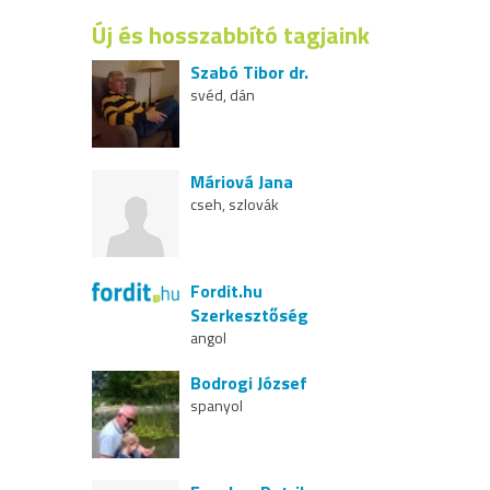
Új és hosszabbító tagjaink
Szabó Tibor dr.
svéd, dán
Máriová Jana
cseh, szlovák
Fordit.hu
Szerkesztőség
angol
Bodrogi József
spanyol