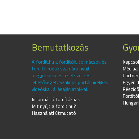
Bemutatkozás
Gyor
A fordit.hu a fordítók, tolmácsok és
Kapcsol
fordítóirodák számára nyújt
Médiaaj
megjelenési és üzletszerzési
Partner
lehetőséget. Szakmai portál hírekkel,
Egyéni 
videókkal, állásajánlatokkal.
Részidő
Fordító
Információ fordítóknak
Hungari
Mit nyújt a fordit.hu?
Használati útmutató