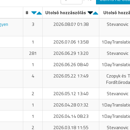
#
Utolsó hozzászólás
Utolsó hozz
ngyen
3
2026.08.07 01:38
Stevanovic 
1
2026.07.06 13:58
1DayTranslati
281
2026.06.29 13:20
Stevanovic 
1
2026.06.26 08:40
1DayTranslati
4
2026.05.22 17:49
Czopyk és T
Fordítóiroda
2
2026.05.12 13:40
Stevanovic 
1
2026.04.28 07:32
1DayTranslati
1
2026.04.14 08:23
1DayTranslati
2
2026.03.18 11:55
Stevanovic 