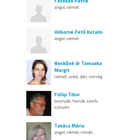
Fazekas Patrik
angol, német
Hóborné Pető Katalin
angol, német
Benkőné dr Tamaska
Margit
német, svéd, dán, norvég
Fülöp Tibor
bosnyák, horvát, szerb,
szlovén
Takács Mária
angol, német, román