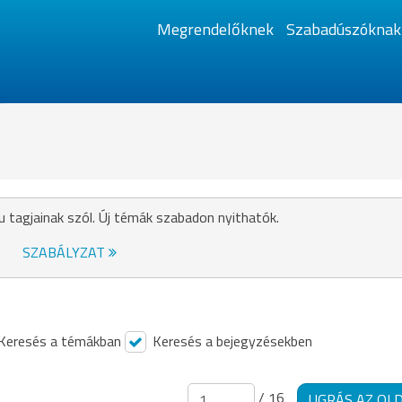
Megrendelőknek
Szabadúszóknak
u tagjainak szól. Új témák szabadon nyithatók.
SZABÁLYZAT
Keresés a témákban
Keresés a bejegyzésekben
/ 16
UGRÁS AZ OL