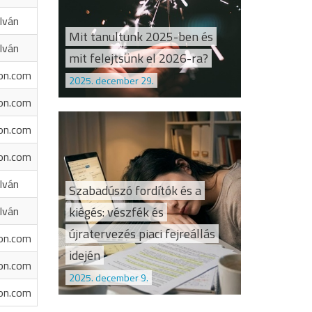
Iván
Mit tanultunk 2025-ben és
Iván
mit felejtsünk el 2026-ra?
on.com
2025. december 29.
on.com
on.com
on.com
Iván
Szabadúszó fordítók és a
kiégés: vészfék és
Iván
újratervezés piaci fejreállás
on.com
idején
on.com
2025. december 9.
on.com