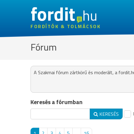
fordit
hu
FORDÍTÓK & TOLMÁCSOK
Fórum
A Szakmai fórum zártkörű és moderált, a fordit.h
Keresés a fórumban
KERESÉS
1
2
3
4
5
...
16