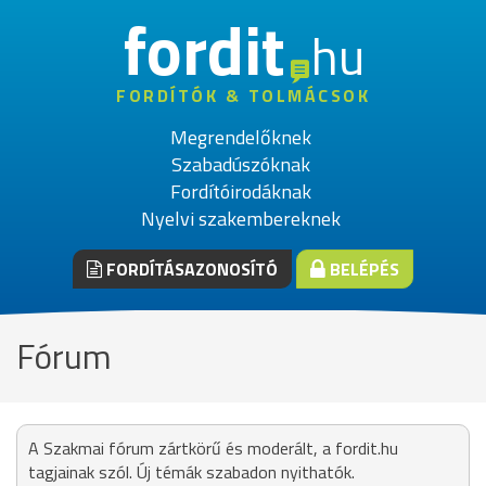
fordit
hu
FORDÍTÓK & TOLMÁCSOK
Megrendelőknek
Szabadúszóknak
Fordítóirodáknak
Nyelvi szakembereknek
FORDÍTÁSAZONOSÍTÓ
BELÉPÉS
Fórum
A Szakmai fórum zártkörű és moderált, a fordit.hu
tagjainak szól. Új témák szabadon nyithatók.