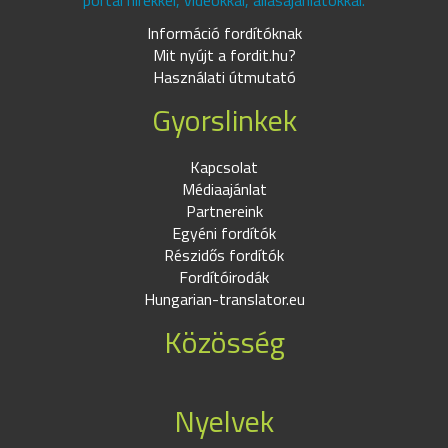
portál hírekkel, videókkal, állásajánlatokkal.
Információ fordítóknak
Mit nyújt a fordit.hu?
Használati útmutató
Gyorslinkek
Kapcsolat
Médiaajánlat
Partnereink
Egyéni fordítók
Részidős fordítók
Fordítóirodák
Hungarian-translator.eu
Közösség
Nyelvek