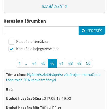
SZABÁLYZAT
Keresés a fórumban
KERESÉS
Keresés a témákban
Keresés a bejegyzésekben
1
...
44
45
46
47
48
49
50
Nyári készletkisöprés: vásároljon memoQ-ot
több mint 30% kedvezménnyel
5
2017.09.19 19:00
Tófalvi Péter