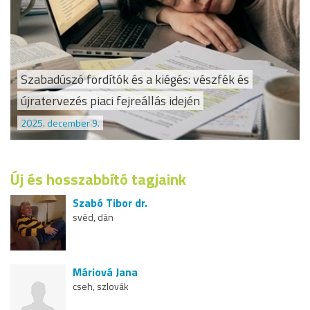
Szabadúszó fordítók és a kiégés: vészfék és
újratervezés piaci fejreállás idején
2025. december 9.
Új és hosszabbító tagjaink
Szabó Tibor dr.
svéd, dán
Máriová Jana
cseh, szlovák