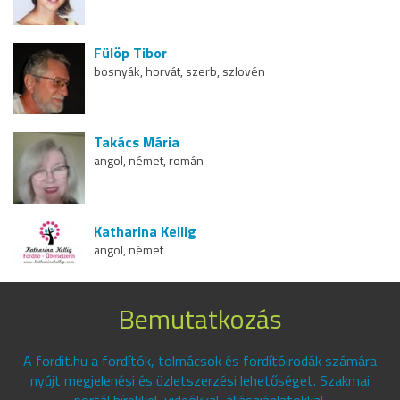
Fülöp Tibor
bosnyák, horvát, szerb, szlovén
Takács Mária
angol, német, román
Katharina Kellig
angol, német
Bemutatkozás
A fordit.hu a fordítók, tolmácsok és fordítóirodák számára
nyújt megjelenési és üzletszerzési lehetőséget. Szakmai