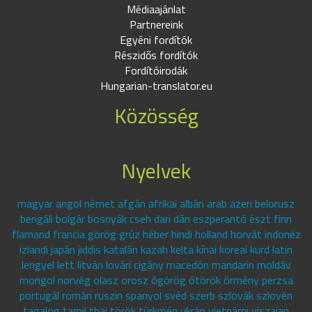
Médiaajánlat
Partnereink
Egyéni fordítók
Részidős fordítók
Fordítóirodák
Hungarian-translator.eu
Közösség
Nyelvek
magyar angol német afgán afrikai albán arab azeri belorusz
bengáli bolgár bosnyák cseh dari dán eszperantó észt finn
flamand francia görög grúz héber hindi holland horvát indonéz
izlandi japán jiddis katalán kazah kelta kínai koreai kurd latin
lengyel lett litván lovári cigány macedón mandarin moldáv
mongol norvég olasz orosz ógörög ótörök örmény perzsa
portugál román ruszin spanyol svéd szerb szlovák szlovén
tagalog tamil thai török türkmén ukrán vietnámi viszajan