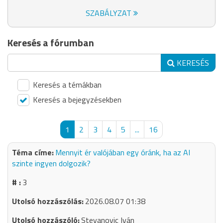
SZABÁLYZAT
Keresés a fórumban
KERESÉS
Keresés a témákban
Keresés a bejegyzésekben
1
2
3
4
5
...
16
Mennyit ér valójában egy óránk, ha az AI
szinte ingyen dolgozik?
3
2026.08.07 01:38
Stevanovic Iván