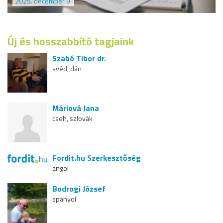
2025. december 9.
Új és hosszabbító tagjaink
Szabó Tibor dr.
svéd, dán
Máriová Jana
cseh, szlovák
Fordit.hu Szerkesztőség
angol
Bodrogi József
spanyol