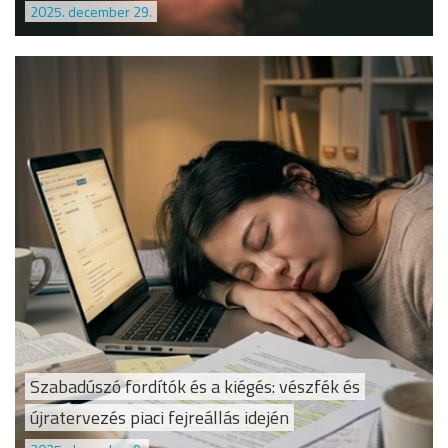
2025. december 29.
Szabadúszó fordítók és a kiégés: vészfék és
újratervezés piaci fejreállás idején