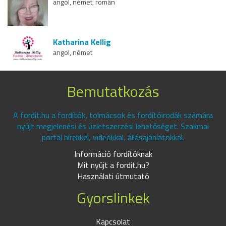
angol, német, román
Katharina Kellig
angol, német
Bemutatkozás
A fordit.hu a fordítók, tolmácsok és fordítóirodák számára
nyújt megjelenési és üzletszerzési lehetőséget. Szakmai
portál hírekkel, videókkal, állásajánlatokkal.
Információ fordítóknak
Mit nyújt a fordit.hu?
Használati útmutató
Gyorslinkek
Kapcsolat