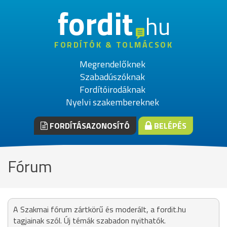
fordit
hu
FORDÍTÓK & TOLMÁCSOK
Megrendelőknek
Szabadúszóknak
Fordítóirodáknak
Nyelvi szakembereknek
FORDÍTÁSAZONOSÍTÓ
BELÉPÉS
Fórum
A Szakmai fórum zártkörű és moderált, a fordit.hu
tagjainak szól. Új témák szabadon nyithatók.