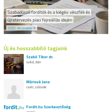
Szabadúszó fordítók és a kiégés: vészfék és
újratervezés piaci fejreállás idején
2025. december 9.
Új és hosszabbító tagjaink
Szabó Tibor dr.
svéd, dán
Máriová Jana
cseh, szlovák
Fordit.hu Szerkesztőség
angol