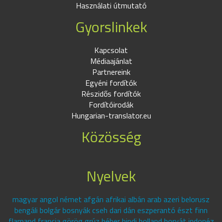
Használati útmutató
Gyorslinkek
Kapcsolat
Médiaajánlat
Partnereink
Egyéni fordítók
Részidős fordítók
Fordítóirodák
Hungarian-translator.eu
Közösség
Nyelvek
magyar angol német afgán afrikai albán arab azeri belorusz
bengáli bolgár bosnyák cseh dari dán eszperantó észt finn
flamand francia görög grúz héber hindi holland horvát indonéz