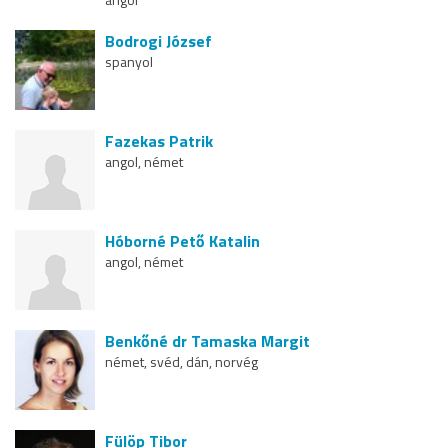
Bodrogi József
spanyol
Fazekas Patrik
angol, német
Hóborné Pető Katalin
angol, német
Benkőné dr Tamaska Margit
német, svéd, dán, norvég
Fülöp Tibor