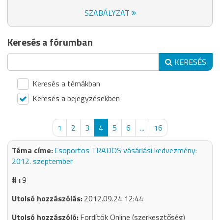
SZABÁLYZAT
Keresés a fórumban
KERESÉS
Keresés a témákban
Keresés a bejegyzésekben
1
2
3
4
5
6
...
16
Csoportos TRADOS vásárlási kedvezmény:
2012. szeptember
9
2012.09.24 12:44
Fordítók Online (szerkesztőség)