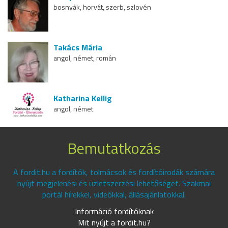
bosnyák, horvát, szerb, szlovén
Takács Mária
angol, német, román
Katharina Kellig
angol, német
Bemutatkozás
A fordit.hu a fordítók, tolmácsok és fordítóirodák számára
nyújt megjelenési és üzletszerzési lehetőséget. Szakmai
portál hírekkel, videókkal, állásajánlatokkal.
Információ fordítóknak
Mit nyújt a fordit.hu?