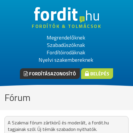
fordit
hu
FORDÍTÓK & TOLMÁCSOK
Megrendelőknek
Szabadúszóknak
Fordítóirodáknak
Nyelvi szakembereknek
FORDÍTÁSAZONOSÍTÓ
BELÉPÉS
Fórum
A Szakmai fórum zártkörű és moderált, a fordit.hu
tagjainak szól. Új témák szabadon nyithatók.