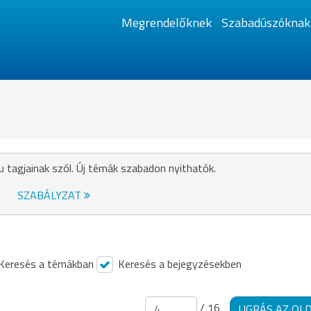
Megrendelőknek
Szabadúszóknak
u tagjainak szól. Új témák szabadon nyithatók.
SZABÁLYZAT
Keresés a témákban
Keresés a bejegyzésekben
/ 16
UGRÁS AZ OL