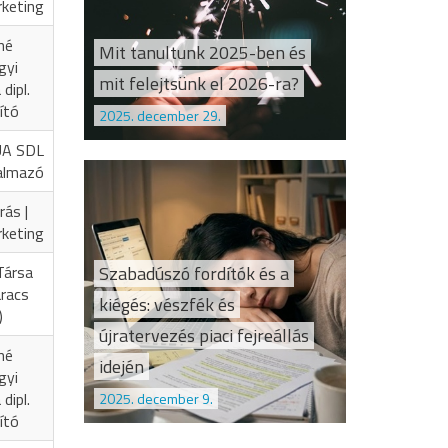
rketing
né
Mit tanultunk 2025-ben és
gyi
mit felejtsünk el 2026-ra?
dipl.
ító
2025. december 29.
UA SDL
almazó
rás |
rketing
Szabadúszó fordítók és a
Társa
aracs
kiégés: vészfék és
)
újratervezés piaci fejreállás
né
idején
gyi
dipl.
2025. december 9.
ító