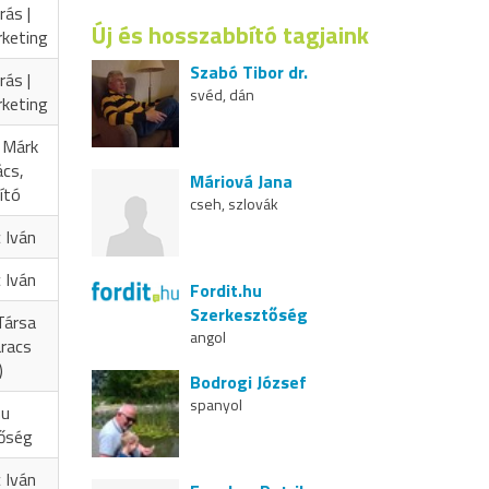
rás |
Új és hosszabbító tagjaink
rketing
Szabó Tibor dr.
rás |
svéd, dán
rketing
 Márk
ács,
Máriová Jana
ító
cseh, szlovák
 Iván
 Iván
Fordit.hu
Szerkesztőség
Társa
angol
aracs
)
Bodrogi József
spanyol
hu
őség
 Iván