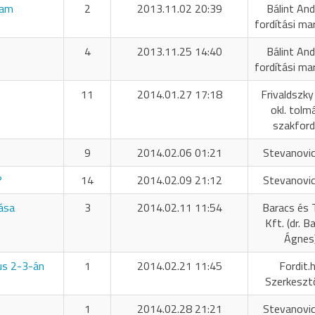
ram
2
2013.11.02 20:39
Bálint And
fordítási ma
4
2013.11.25 14:40
Bálint And
fordítási ma
11
2014.01.27 17:18
Frivaldszky
okl. tolm
szakford
9
2014.02.06 01:21
Stevanovic
?
14
2014.02.09 21:12
Stevanovic
ása
3
2014.02.11 11:54
Baracs és 
Kft. (dr. B
Ágnes
us 2-3-án
1
2014.02.21 11:45
Fordit.
Szerkeszt
1
2014.02.28 21:21
Stevanovic