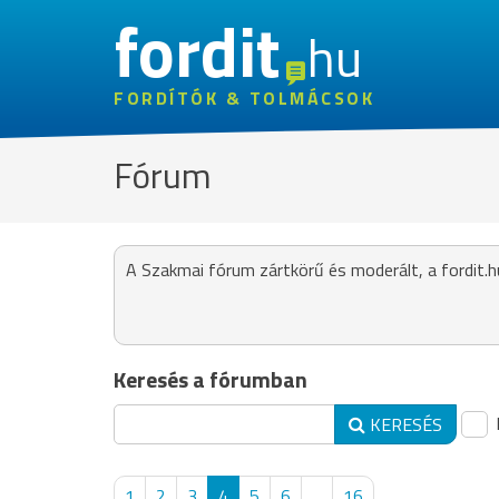
fordit
hu
FORDÍTÓK & TOLMÁCSOK
Fórum
A Szakmai fórum zártkörű és moderált, a fordit.h
Keresés a fórumban
KERESÉS
1
2
3
4
5
6
...
16