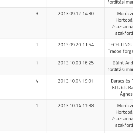
fordítási ma
3
2013.09.12 14:30
Morócz
Hortobá
Zsuzsanna 
szakford
1
2013.09.20 11:54
TECH-LING
Trados forg
1
2013.10.03 16:25
Bálint And
fordítási ma
4
2013.10.04 19:01
Baracs és 
Kft. (dr. B
Ágnes
1
2013.10.14 17:38
Morócz
Hortobá
Zsuzsanna 
szakford