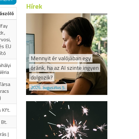
Hírek
ászóló
lfay
r.,
rvosi,
 és EU
ító
Mennyit ér valójában egy
hályi
óránk, ha az AI szinte ingyen
léria
dolgozik?
Társa
2026. augusztus 5.
aracs
)
 Kft.
 Bt.
rás |