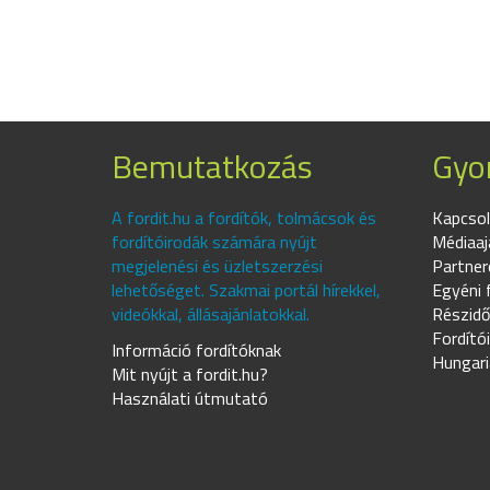
Bemutatkozás
Gyor
A fordit.hu a fordítók, tolmácsok és
Kapcsol
fordítóirodák számára nyújt
Médiaaj
megjelenési és üzletszerzési
Partner
lehetőséget. Szakmai portál hírekkel,
Egyéni 
videókkal, állásajánlatokkal.
Részidő
Fordító
Információ fordítóknak
Hungari
Mit nyújt a fordit.hu?
Használati útmutató