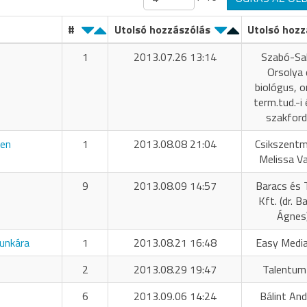
#
Utolsó hozzászólás
Utolsó hozz
1
2013.07.26 13:14
Szabó-Sa
Orsolya d
biológus, o
term.tud.-i
szakford
ben
1
2013.08.08 21:04
Csikszentmi
Melissa Va
9
2013.08.09 14:57
Baracs és 
Kft. (dr. B
Ágnes
munkára
1
2013.08.21 16:48
Easy Media
2
2013.08.29 19:47
Talentum
6
2013.09.06 14:24
Bálint And