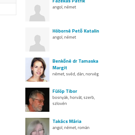
Fazekas Patrik
angol, német
Hóborné Pető Katalin
angol, német
Benkőné dr Tamaska
Margit
német, svéd, dán, norvég
Fülöp Tibor
bosnyák, horvát, szerb,
szlovén
Takács Mária
angol, német, román