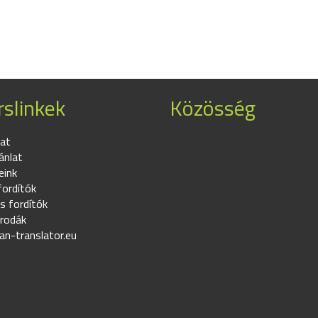
slinkek
Közösség
at
ánlat
eink
fordítók
s fordítók
irodák
an-translator.eu