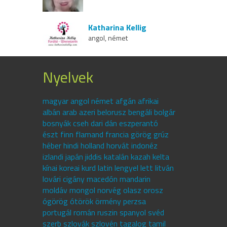
Katharina Kellig
angol, német
Nyelvek
magyar angol német afgán afrikai
albán arab azeri belorusz bengáli bolgár
bosnyák cseh dari dán eszperantó
észt finn flamand francia görög grúz
héber hindi holland horvát indonéz
izlandi japán jiddis katalán kazah kelta
kínai koreai kurd latin lengyel lett litván
lovári cigány macedón mandarin
moldáv mongol norvég olasz orosz
ógörög ótörök örmény perzsa
portugál román ruszin spanyol svéd
szerb szlovák szlovén tagalog tamil