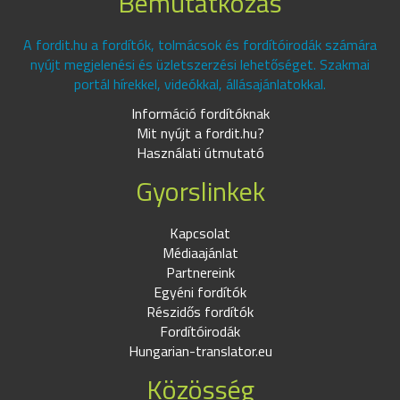
Bemutatkozás
A fordit.hu a fordítók, tolmácsok és fordítóirodák számára
nyújt megjelenési és üzletszerzési lehetőséget. Szakmai
portál hírekkel, videókkal, állásajánlatokkal.
Információ fordítóknak
Mit nyújt a fordit.hu?
Használati útmutató
Gyorslinkek
Kapcsolat
Médiaajánlat
Partnereink
Egyéni fordítók
Részidős fordítók
Fordítóirodák
Hungarian-translator.eu
Közösség