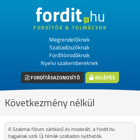
fordit
hu
FORDÍTÓK & TOLMÁCSOK
Megrendelőknek
Szabadúszóknak
Fordítóirodáknak
Nyelvi szakembereknek
FORDÍTÁSAZONOSÍTÓ
BELÉPÉS
Következmény nélkül
A Szakmai fórum zártkörű és moderált, a fordit.hu
tagjainak szól. Új témák szabadon nyithatók.