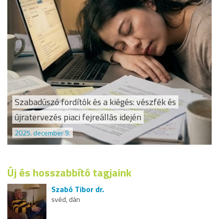
Szabadúszó fordítók és a kiégés: vészfék és
újratervezés piaci fejreállás idején
2025. december 9.
Új és hosszabbító tagjaink
Szabó Tibor dr.
svéd, dán