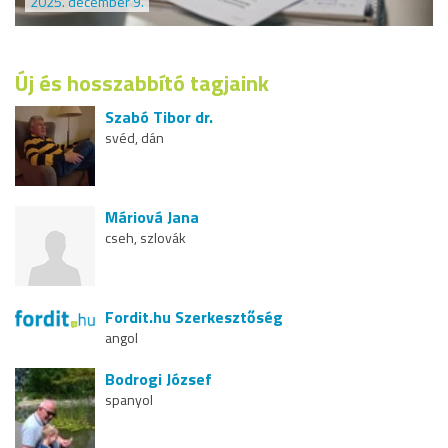
2025. december 9.
Új és hosszabbító tagjaink
Szabó Tibor dr.
svéd, dán
Máriová Jana
cseh, szlovák
Fordit.hu Szerkesztőség
angol
Bodrogi József
spanyol