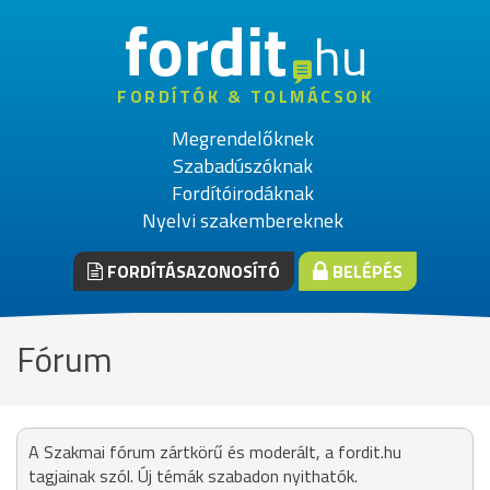
fordit
hu
FORDÍTÓK & TOLMÁCSOK
Megrendelőknek
Szabadúszóknak
Fordítóirodáknak
Nyelvi szakembereknek
FORDÍTÁSAZONOSÍTÓ
BELÉPÉS
Fórum
A Szakmai fórum zártkörű és moderált, a fordit.hu
tagjainak szól. Új témák szabadon nyithatók.