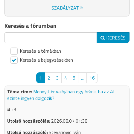
SZABÁLYZAT
Keresés a fórumban
KERESÉS
Keresés a témákban
Keresés a bejegyzésekben
1
2
3
4
5
...
16
Mennyit ér valójában egy óránk, ha az AI
szinte ingyen dolgozik?
3
2026.08.07 01:38
Stevanovic Iván