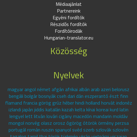
Médiaajánlat
Partnereink
Egyéni fordítók
Részidős fordítók
Fordítóirodák
Hungarian-translator.eu
Közösség
Nyelvek
magyar angol német afgán afrikai albán arab azeri belorusz
bengáli bolgár bosnyák cseh dari dán eszperantó észt finn
flamand francia görög grúz héber hindi holland horvát indonéz
izlandi japán jiddis katalán kazah kelta kínai koreai kurd latin
lengyel lett litván lovári cigány macedón mandarin moldáv
mongol norvég olasz orosz ógörög ótörök örmény perzsa
portugál román ruszin spanyol svéd szerb szlovák szlovén
tagalog tamil thai török türkmén ukrán vietnámi viszajan