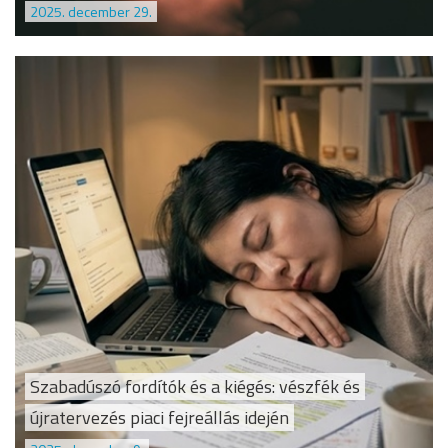
2025. december 29.
Szabadúszó fordítók és a kiégés: vészfék és
újratervezés piaci fejreállás idején