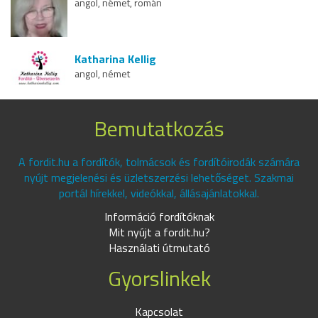
angol, német, román
Katharina Kellig
angol, német
Bemutatkozás
A fordit.hu a fordítók, tolmácsok és fordítóirodák számára
nyújt megjelenési és üzletszerzési lehetőséget. Szakmai
portál hírekkel, videókkal, állásajánlatokkal.
Információ fordítóknak
Mit nyújt a fordit.hu?
Használati útmutató
Gyorslinkek
Kapcsolat