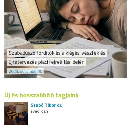
Szabadúszó fordítók és a kiégés: vészfék és
újratervezés piaci fejreállás idején
2025. december 9.
Új és hosszabbító tagjaink
Szabó Tibor dr.
svéd, dán