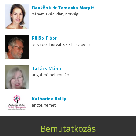
Benkőné dr Tamaska Margit
német, svéd, dán, norvég
Fülöp Tibor
bosnyák, horvát, szerb, szlovén
Takács Mária
angol, német, román
Katharina Kellig
angol, német
Bemutatkozás