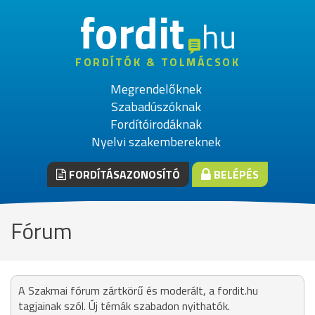
fordit
hu
FORDÍTÓK & TOLMÁCSOK
Megrendelőknek
Szabadúszóknak
Fordítóirodáknak
Nyelvi szakembereknek
FORDÍTÁSAZONOSÍTÓ
BELÉPÉS
Fórum
A Szakmai fórum zártkörű és moderált, a fordit.hu
tagjainak szól. Új témák szabadon nyithatók.