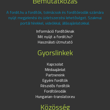
Bemutatkozás
A fordit.hu a fordítók, tolmácsok és fordítóirodák számára
nyújt megjelenési és üzletszerzési lehetőséget. Szakmai
portál hírekkel, videókkal, állásajánlatokkal.
Információ fordítóknak
Mit nyújt a fordit.hu?
Használati útmutató
Gyorslinkek
Kapcsolat
Médiaajánlat
Partnereink
Egyéni fordítók
Részidős fordítók
Fordítóirodák
Hungarian-translator.eu
Közösség