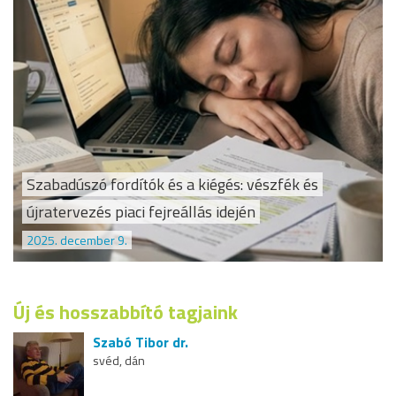
Szabadúszó fordítók és a kiégés: vészfék és
újratervezés piaci fejreállás idején
2025. december 9.
Új és hosszabbító tagjaink
Szabó Tibor dr.
svéd, dán