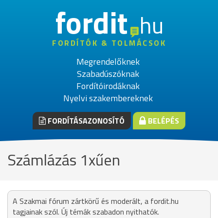
fordit
hu
FORDÍTÓK & TOLMÁCSOK
Megrendelőknek
Szabadúszóknak
Fordítóirodáknak
Nyelvi szakembereknek
FORDÍTÁSAZONOSÍTÓ
BELÉPÉS
Számlázás 1xűen
A Szakmai fórum zártkörű és moderált, a fordit.hu
tagjainak szól. Új témák szabadon nyithatók.