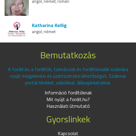
angol, német, román
Katharina Kellig
angol, német
Bemutatkozás
A fordit.hu a fordítók, tolmácsok és fordítóirodák számára
nyújt megjelenési és üzletszerzési lehetőséget. Szakmai
portál hírekkel, videókkal, állásajánlatokkal.
Információ fordítóknak
Mit nyújt a fordit.hu?
Használati útmutató
Gyorslinkek
Kapcsolat