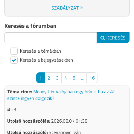
SZABÁLYZAT
Keresés a fórumban
KERESÉS
Keresés a témákban
Keresés a bejegyzésekben
1
2
3
4
5
...
16
Mennyit ér valójában egy óránk, ha az AI
szinte ingyen dolgozik?
3
2026.08.07 01:38
Stevanovic Iván