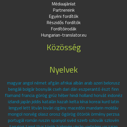
Médiaajánlat
Partnereink
Egyéni fordítók
Részidős fordítók
Fordítóirodák
Hungarian-translator.eu
Közösség
Nyelvek
magyar angol német afgán afrikai albán arab azeri belorusz
bengáli bolgár bosnyák cseh dari dán eszperantó észt finn
flamand francia görög grúz héber hindi holland horvát indonéz
izlandi japán jiddis katalán kazah kelta kínai koreai kurd latin
lengyel lett litván lovári cigány macedón mandarin moldáv
mongol norvég olasz orosz ógörög ótörök örmény perzsa
portugál román ruszin spanyol svéd szerb szlovák szlovén
tagalog tamil thai török türkmén ukrán vietnámi viszajan