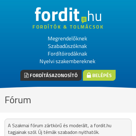
fordit
hu
FORDÍTÓK & TOLMÁCSOK
Megrendelőknek
Szabadúszóknak
Fordítóirodáknak
Nyelvi szakembereknek
FORDÍTÁSAZONOSÍTÓ
BELÉPÉS
Fórum
A Szakmai fórum zártkörű és moderált, a fordit.hu
tagjainak szól. Új témák szabadon nyithatók.