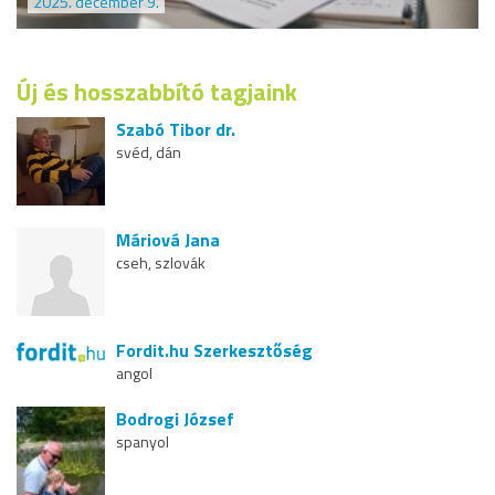
2025. december 9.
Új és hosszabbító tagjaink
Szabó Tibor dr.
svéd, dán
Máriová Jana
cseh, szlovák
Fordit.hu Szerkesztőség
angol
Bodrogi József
spanyol