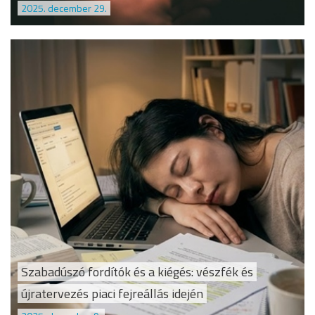
2025. december 29.
Szabadúszó fordítók és a kiégés: vészfék és
újratervezés piaci fejreállás idején