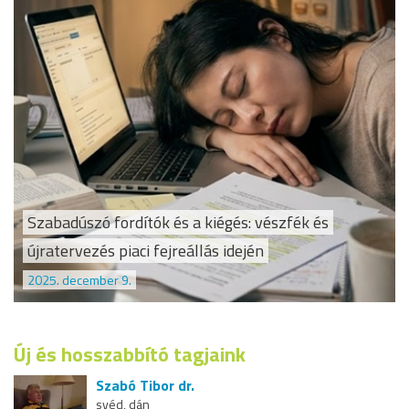
Szabadúszó fordítók és a kiégés: vészfék és
újratervezés piaci fejreállás idején
2025. december 9.
Új és hosszabbító tagjaink
Szabó Tibor dr.
svéd, dán