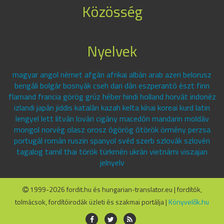
Közösség
Nyelvek
magyar angol német afgán afrikai albán arab azeri belorusz
bengáli bolgár bosnyák cseh dari dán eszperantó észt finn
flamand francia görög grúz héber hindi holland horvát indonéz
izlandi japán jiddis katalán kazah kelta kínai koreai kurd latin
lengyel lett litván lovári cigány macedón mandarin moldáv
mongol norvég olasz orosz ógörög ótörök örmény perzsa
portugál román ruszin spanyol svéd szerb szlovák szlovén
tagalog tamil thai török türkmén ukrán vietnámi viszajan
jelnyelv
1999-2026 fordit.hu és hungarian-translator.eu | fordítók,
tolmácsok, fordítóirodák üzleti és szakmai portálja |
Könyvelők.hu