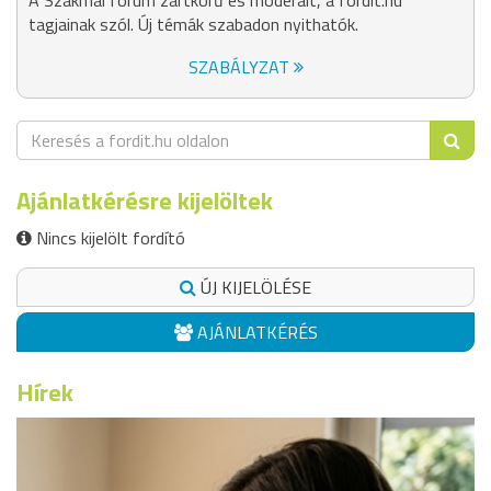
A Szakmai fórum zártkörű és moderált, a fordit.hu
tagjainak szól. Új témák szabadon nyithatók.
SZABÁLYZAT
Ajánlatkérésre kijelöltek
Nincs kijelölt fordító
ÚJ KIJELÖLÉSE
AJÁNLATKÉRÉS
Hírek