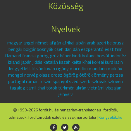
Közösség
Nyelvek
magyar angol német afgán afrikai albán arab azeri belorusz
bengáli bolgár bosnyák cseh dari dán eszperantó észt finn
flamand francia görög grúz héber hindi holland horvát indonéz
izlandi japán jiddis katalán kazah kelta kínai koreai kurd latin
lengyel lett litván lovári cigány macedón mandarin moldáv
mongol norvég olasz orosz ógörög ótörök örmény perzsa
portugál román ruszin spanyol svéd szerb szlovák szlovén
tagalog tamil thai török türkmén ukrán vietnámi viszajan
jelnyelv
1999-2026 fordit.hu és hungarian-translator.eu | fordítók,
tolmácsok, fordítóirodák üzleti és szakmai portálja |
Könyvelők.hu