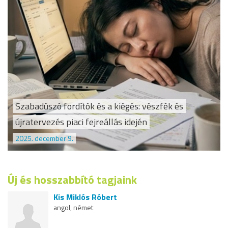
Szabadúszó fordítók és a kiégés: vészfék és
újratervezés piaci fejreállás idején
2025. december 9.
Új és hosszabbító tagjaink
Kis Miklós Róbert
angol, német