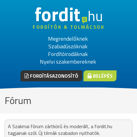
fordit
hu
FORDÍTÓK & TOLMÁCSOK
Megrendelőknek
Szabadúszóknak
Fordítóirodáknak
Nyelvi szakembereknek
FORDÍTÁSAZONOSÍTÓ
BELÉPÉS
Fórum
A Szakmai fórum zártkörű és moderált, a fordit.hu
tagjainak szól. Új témák szabadon nyithatók.