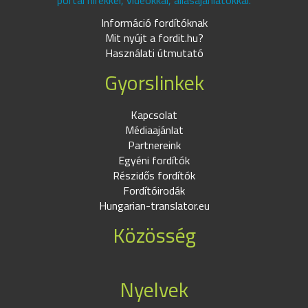
portál hírekkel, videókkal, állásajánlatokkal.
Információ fordítóknak
Mit nyújt a fordit.hu?
Használati útmutató
Gyorslinkek
Kapcsolat
Médiaajánlat
Partnereink
Egyéni fordítók
Részidős fordítók
Fordítóirodák
Hungarian-translator.eu
Közösség
Nyelvek