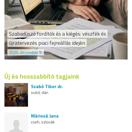
Szabadúszó fordítók és a kiégés: vészfék és
újratervezés piaci fejreállás idején
2025. december 9.
Új és hosszabbító tagjaink
Szabó Tibor dr.
svéd, dán
Máriová Jana
cseh, szlovák