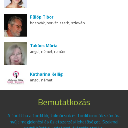
Fülöp Tibor
bosnyák, horvát, szerb, szlovén
Takács Mária
angol, német, román
Katharina Kellig
angol, német
Bemutatkozás
A fordit.hu a fordítók, tolmácsok és fordítóirodák számára
nyújt megjelenési és üzletszerzési lehetőséget. Szakmai