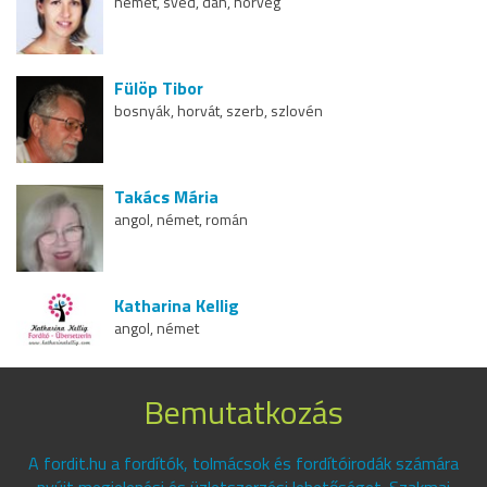
német, svéd, dán, norvég
Fülöp Tibor
bosnyák, horvát, szerb, szlovén
Takács Mária
angol, német, román
Katharina Kellig
angol, német
Bemutatkozás
A fordit.hu a fordítók, tolmácsok és fordítóirodák számára