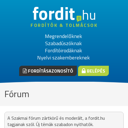
fordit
hu
FORDÍTÓK & TOLMÁCSOK
Megrendelőknek
Szabadúszóknak
Fordítóirodáknak
Nyelvi szakembereknek
FORDÍTÁSAZONOSÍTÓ
BELÉPÉS
Fórum
A Szakmai fórum zártkörű és moderált, a fordit.hu
tagjainak szól. Új témák szabadon nyithatók.