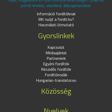
nyújt megjelenési és üzletszerzési lehetőséget. Szakmai
portál hírekkel, videókkal, állásajánlatokkal.
Információ fordítóknak
Mit nyújt a fordit.hu?
Használati útmutató
Gyorslinkek
Kapcsolat
Médiaajánlat
Partnereink
Egyéni fordítók
Részidős fordítók
Fordítóirodák
Hungarian-translator.eu
Közösség
Nyelvek