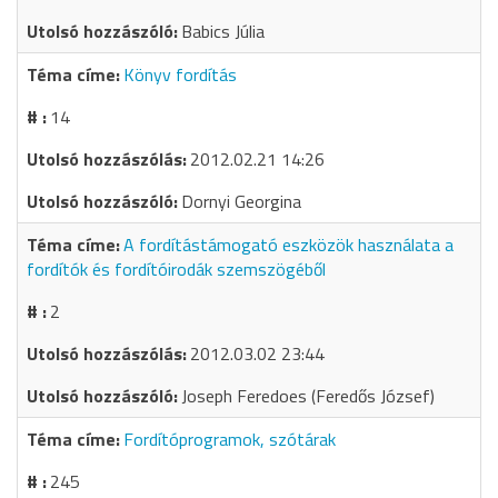
Babics Júlia
Könyv fordítás
14
2012.02.21 14:26
Dornyi Georgina
A fordítástámogató eszközök használata a
fordítók és fordítóirodák szemszögéből
2
2012.03.02 23:44
Joseph Feredoes (Feredős József)
Fordítóprogramok, szótárak
245