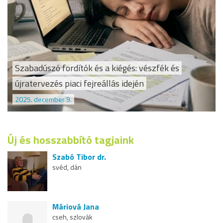
Szabadúszó fordítók és a kiégés: vészfék és
újratervezés piaci fejreállás idején
2025. december 9.
Új és hosszabbító tagjaink
Szabó Tibor dr.
svéd, dán
Máriová Jana
cseh, szlovák