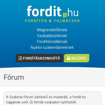
fordit
hu
FORDÍTÓK & TOLMÁCSOK
Megrendelőknek
Szabadúszóknak
Fordítóirodáknak
Nyelvi szakembereknek
FORDÍTÁSAZONOSÍTÓ
BELÉPÉS
Fórum
A Szakmai fórum zártkörű és moderált, a fordit.hu
tagjainak szól. Új témák szabadon nyithatók.