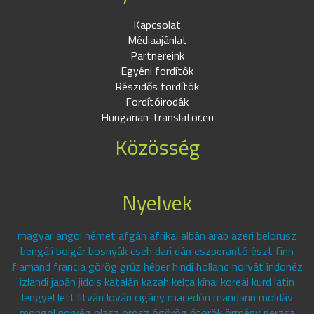
Kapcsolat
Médiaajánlat
Partnereink
Egyéni fordítók
Részidős fordítók
Fordítóirodák
Hungarian-translator.eu
Közösség
Nyelvek
magyar angol német afgán afrikai albán arab azeri belorusz
bengáli bolgár bosnyák cseh dari dán eszperantó észt finn
flamand francia görög grúz héber hindi holland horvát indonéz
izlandi japán jiddis katalán kazah kelta kínai koreai kurd latin
lengyel lett litván lovári cigány macedón mandarin moldáv
mongol norvég olasz orosz ógörög ótörök örmény perzsa