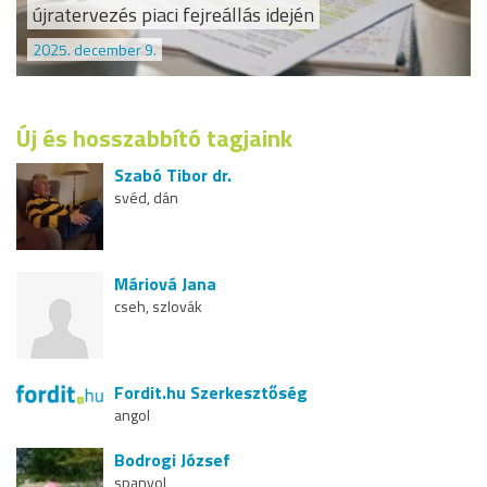
újratervezés piaci fejreállás idején
2025. december 9.
Új és hosszabbító tagjaink
Szabó Tibor dr.
svéd, dán
Máriová Jana
cseh, szlovák
Fordit.hu Szerkesztőség
angol
Bodrogi József
spanyol