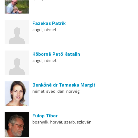
Fazekas Patrik
angol, német
Hóborné Pető Katalin
angol, német
Benkőné dr Tamaska Margit
német, svéd, dán, norvég
Fülöp Tibor
bosnyák, horvát, szerb, szlovén